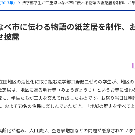
017年）
法学部学生が三重県いなべ市に伝わる物語の紙芝居を制作、お
なべ市に伝わる物語の紙芝居を制作、
せ披露
原町立田地区の活性化に取り組む法学部耳野健二ゼミの学生が、地区
紙芝居は、地区にある明行寺（みょうぎょうじ）というお寺に伝わ
元に、学生たちが工夫を交えて作成したものです。お祭り当日は明
。およそ70名の住民に楽しんでいただき、「地域の歴史を学べて
齢化が進み、人口減少、空き家増加などの問題が懸念されています。