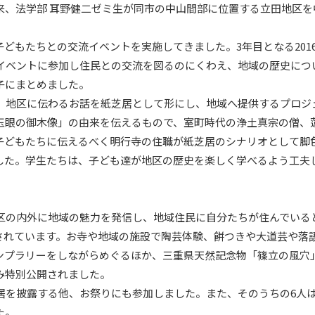
来、法学部 耳野健二ゼミ生が同市の中山間部に位置する立田地区を
どもたちとの交流イベントを実施してきました。3年目となる201
のイベントに参加し住民との交流を図るのにくわえ、地域の歴史につ
子にまとめました。
セス
資料請求
お問い合わせ
て、地区に伝わるお話を紙芝居として形にし、地域へ提供するプロジ
玉眼の御木像」の由来を伝えるもので、室町時代の浄土真宗の僧、
子どもたちに伝えるべく明行寺の住職が紙芝居のシナリオとして脚
した。学生たちは、子ども達が地区の歴史を楽しく学べるよう工夫
地区の内外に地域の魅力を発信し、地域住民に自分たちが住んでいる
されています。お寺や地域の施設で陶芸体験、餅つきや大道芸や落
ンプラリーをしながらめぐるほか、三重県天然記念物「篠立の風穴
み特別公開されました。
居を披露する他、お祭りにも参加しました。また、そのうちの6人
た。