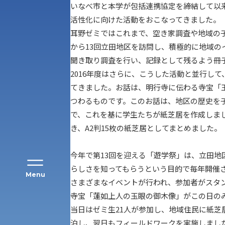
いなべ市と本学が包括連携協定を締結して以
活性化に向けた活動をおこなってきました。
耳野ゼミではこれまで、空き家調査や地域の子
から13回立田地区を訪問し、積極的に地域
聞き取り調査を行い、記録として残るよう冊
アク
2016年度はさらに、こうした活動と並行し
てきました。お話は、明行寺に伝わる寺宝「
つわるものです。このお話は、地区の歴史を
で、これを基に学生たちが紙芝居を作成しま
き、A2判15枚の紙芝居としてまとめました。
今年で第13回を迎える「遊学祭」は、立田
らしさを知ってもらうという目的で毎年開催
Menu
さまざまなイベントが行われ、参加者がスタ
寺宝「蓮如上人の玉眼の御木像」がこの日の
当日はゼミ生21人が参加し、地域住民に紙芝
公募推薦入試
経営学部
泊し、翌日もフィールドワークを実施しまし