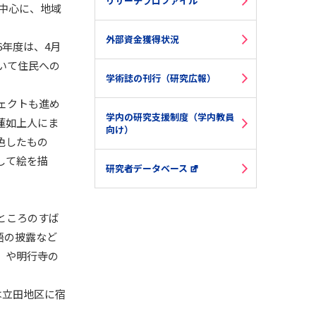
リサーチプロファイル
中心に、地域
外部資金獲得状況
6年度は、4月
いて住民への
学術誌の刊行（研究広報）
ェクトも進め
学内の研究支援制度（学内教員
蓮如上人にま
向け）
色したもの
して絵を描
研究者データベース
ところのすば
語の披露など
」や明行寺の
は立田地区に宿