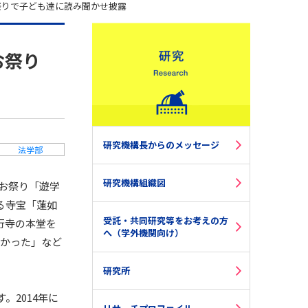
祭りで子ども達に読み聞かせ披露
お祭り
研究機構長からのメッセージ
法学部
研究機構組織図
のお祭り「遊学
る寺宝「蓮如
受託・共同研究等をお考えの方
行寺の本堂を
へ（学外機関向け）
よかった」など
研究所
2014年に