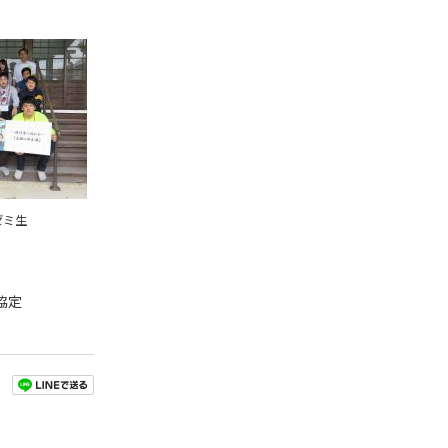
ゼミ生
協定