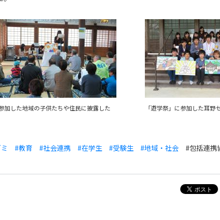
参加した地域の子供たちや住民に披露した
「遊学祭」に参加した耳野
ゼミ
#教育
#社会連携
#在学生
#受験生
#地域・社会
#包括連携