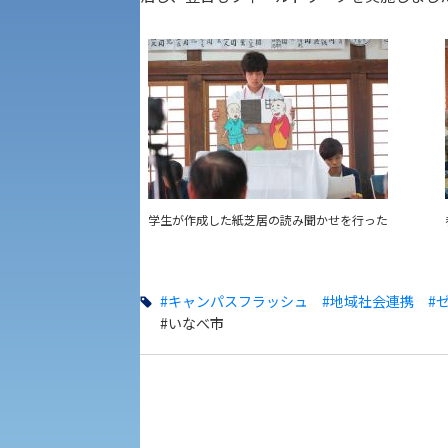
一般選抜入試［中期日程］
現代社会学部
キャンパス・施設の見学について
共通テスト利用入試[前期][後期]
外国語学部
学生寮
専門学科等対象公募推薦入試
理学部
図書館
建学の精神
学生が作成した紙芝居の読み聞かせを行った
生命科学部
学章
科目等履修生・聴講生募集
#キャンパスフラッシュ
#地域社会連携
#
法人組織
#いなべ市
世界問題研究所
キャンパス見学会
経済支援
社会安全・警察学研究所
進学相談会