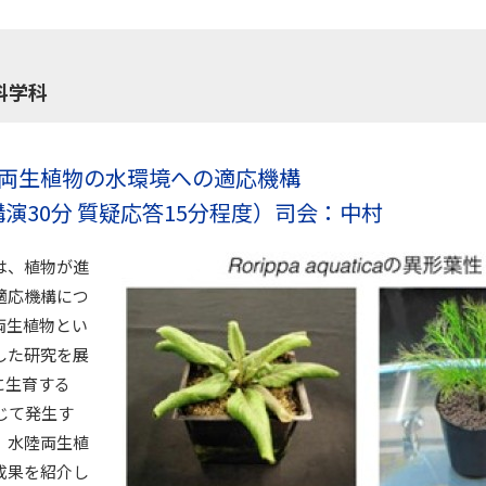
科学科
両生植物の水環境への適応機構
講演30分 質疑応答15分程度）司会：中村
は、植物が進
適応機構につ
両生植物とい
した研究を展
に生育する
応じて発生す
、水陸両生植
成果を紹介し