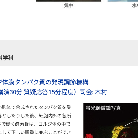
セス
資料請求
お問い合わせ
科学科
ジ体膜タンパク質の発現調節機構
講演30分 質疑応答15分程度）司会: 木村
小胞体で合成されたタンパク質を受
落としたりした後、細胞内外の各所
体で働く酵素群は、ゴルジ体の中で
にして正しい順番に並ぶことができ