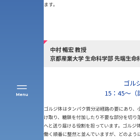
ます。
アク
中村 暢宏 教授
京都産業大学 生命科学部 先端生命
ゴル
15：45～（
Menu
ゴルジ体はタンパク質分泌経路の要にあり、
け取り、糖鎖を付加したり不要な部分を切り
公募推薦入試
経営学部
へと送り届ける役割を担っています。ゴルジ
働く順番に整然と並んでいますが、どのよう
一般選抜入試［中期日程］