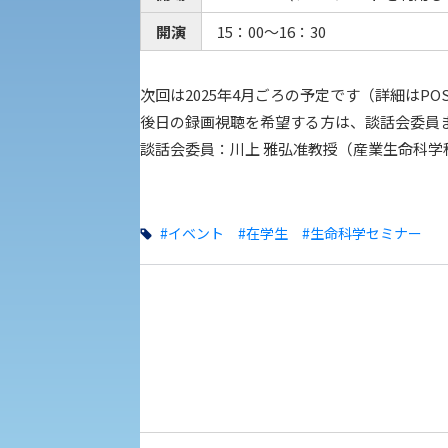
教職課程
人権センター
開演
15：00～16：30
植物科学研究センター
初年次教育
障害学生教育支援センター
次回は2025年4月ごろの予定です（詳細はP
入学試験要項・出願書類
後日の録画視聴を希望する方は、談話会委員
京都産業大学 × SDGs
生態系サービス研究センター
談話会委員：川上 雅弘准教授（産業生命科学
大学DX
#イベント
#在学生
#生命科学セミナー
KSU-EAP（正課外活動プログラム）
受験に関する注意
えの方へ 学外機関向け
受験Q＆A
外国人留学生の入学