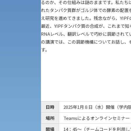
現代社会学部
キャンパス・施設の見学について
るのか、その仕組みは謎のままです。私たちは
れたタンパク質群がゴルジ体での酵素の配置
共通テスト利用入試[前期][後期]
外国語学部
え研究を進めてきました。残念ながら、YIP
学生寮
最近、YIPFタンパク質の合成が、これまで
RNAレベル、翻訳レベルで巧妙に調節されて
専門学科等対象公募推薦入試
理学部
図書館
建学の精神
の講演では、この調節機構についてお話し、
す。
生命科学部
学章
科目等履修生・聴講生募集
法人組織
世界問題研究所
キャンパス見学会
経済支援
社会安全・警察学研究所
日時
2025年1月８日（水）開催（学内
進学相談会
場所
Teamsによるオンラインセミナー（
保健管理センター
開場
14：45～（チームコードを利用