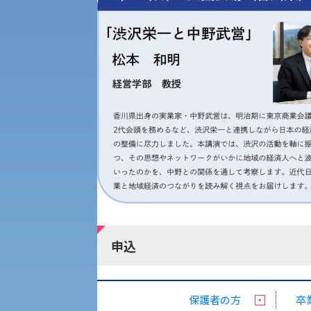
経済支援
社会安全・警察学研究所
進学相談会
保健管理センター
教職課程
人権センター
植物科学研究センター
初年次教育
障害学生教育支援センター
入学試験要項・出願書類
京都産業大学 × SDGs
生態系サービス研究センター
大学DX
申込
KSU-EAP（正課外活動プログラム）
保護者の方
卒
受験に関する注意
えの方へ 学外機関向け