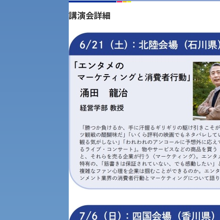
講演会詳細
公募推薦入試
経営学部
一般選抜入試［中期日程］
現代社会学部
キャンパス・施設の見学について
共通テスト利用入試[前期][後期]
外国語学部
学生寮
専門学科等対象公募推薦入試
理学部
図書館
建学の精神
生命科学部
学章
科目等履修生・聴講生募集
法人組織
世界問題研究所
キャンパス見学会