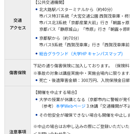
【公共交通機関】
北大路駅バスターミナルから（約40分）
市バス特37系統「大宮交通公園 西賀茂車庫・柊野
交通
市バス北3系統「京都産業大前」行き「朝露ヶ原町
アクセス
京都バス「静原城山」「市原」行き「朝露ヶ原町」
京都駅から（約70分）
市バス9系統「西賀茂車庫」行き「西賀茂車庫前」下
総合グラウンド（大学HP キャンパスマップ)
下記の通り傷害保険に加入しております。（保険料本
傷害保険
※事故の対象は講座実施中・実施会場内に限ります。
死亡・後遺障害金額：300万円、入院保険金日額：3,
【開催を中止する場合】
大学の授業が休講となる（京都市内に警報が発令
（参考）
本学Webページ
3.休講「交通機関が不
その他安全が確保できない場合も開催を中止しま
※中止の場合はお申し込みの際にご登録いただいたご
注意事項
＜お問い合わせ先＞