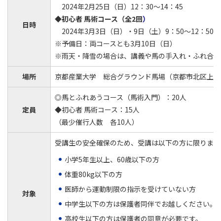
2024年2月25日（日）12：30～14：45
◆初心者 馬術コース（全2回
）
日時
2024年3月3日（日）・9日（土）9：50～12：50
※予備日：両コースとも3月10日（日）
※雨天・降雪の場合は、講義や馬の手入れ・ふれ合い
場所
京都産業大学 総合グラウンド馬場（京都市北区上賀
◎馬とふれあうコース（馬術入門）：20人
定員
◆初心者 馬術コース：15人
（最少催行人数 各10人）
受講生の安全確保のため、受講は以下の方に限ります
小学5年生以上、60歳以下の方
体重80kg以下の方
医師から運動制限の指示を受けていない方
対象
中学生以下の方は保護者同伴でお越しください。
高校生以下の方は保護者の同意が必要です。