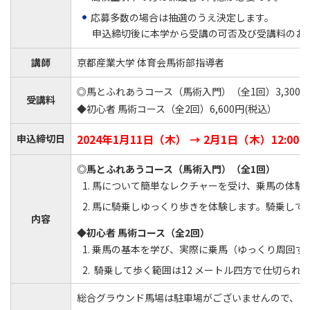
応募多数の場合は抽選のうえ決定します。
申込締切後に本学から受講の可否及び受講料のお
講師
京都産業大学 体育会馬術部指導者
◎馬とふれあうコース（馬術入門）（全1回）3,300円
受講料
◆初心者 馬術コース（全2回）6,600円(税込）
申込締切日
2024年1月11日（木） → 2月1日
（木）
12:0
◎馬とふれあうコース（馬術入門）（全1回）
馬について簡単なレクチャーを受け、乗馬の体験
馬に騎乗しゆっくり歩きを体験します。騎乗して歩
内容
◆初心者 馬術コース（全2回）
乗馬の基本を学び、実際に乗馬（ゆっくり周回す
騎乗して歩く範囲は12 メートル四方で仕切ら
総合グラウンド馬場は駐車場がございませんので、公