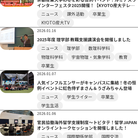
インターフェスタ2025開催！【KYOTO産大テレ
ビ】
ニュース
課外活動
卒業生
KYOTO産大TV
2026.01.16
2025年度 理学部 教職支援講演会を開催しました
ニュース
理学部
数理科学科
物理科学科
宇宙物理・気象学科
教育
卒業生
2026.01.07
人気インフルエンサーがキャンパスに集結！冬の恒
例イベントに虹色侍ずまさん＆うざみちゃん登場
ニュース
学生ライター
卒業生
学生生活
2026.01.06
官民協働海外留学支援制度～トビタテ！留学JAPAN
オンライントークセッションを開催しました！
ニュース
国際関係学部
国際交流