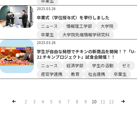
卒業生
2025.03.26
卒業式（学位授与式）を挙行しました
ニュース
情報理工学部
大学院
卒業生
大学院先端情報学研究科
2025.03.26
学生が自由な発想でチキンの新商品を開発！？「U-
22 チキンプロジェクト」試食会開催！！
ニュース
経済学部
学生の活動
ゼミ
産官学連携
教育
社会連携
卒業生
Pre
Nex
2
3
4
5
6
7
8
9
10
11
12
v
t