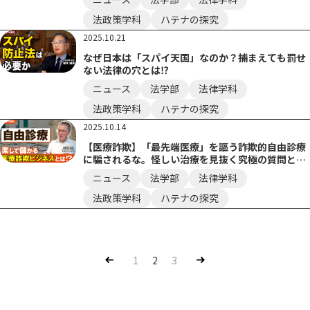
法政策学科
ハテナの探究
2025.10.21
なぜ日本は「スパイ天国」なのか？捕まえても罰せ
ない法律の穴とは⁉
ニュース
法学部
法律学科
法政策学科
ハテナの探究
2025.10.14
【医療詐欺】「最先端医療」を謳う詐欺的自由診療
に騙されるな。怪しい治療を見抜く究極の質問と
は？
ニュース
法学部
法律学科
法政策学科
ハテナの探究
Pre
Nex
1
2
3
v
t