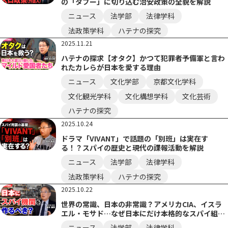
の「タブー」に切り込む治安政策の全貌を解説
ニュース
法学部
法律学科
法政策学科
ハテナの探究
2025.11.21
ハテナの探求【オタク】かつて犯罪者予備軍と言わ
れたカレらが日本を愛する理由
ニュース
文化学部
京都文化学科
文化観光学科
文化構想学科
文化芸術
ハテナの探究
2025.10.24
ドラマ「VIVANT」で話題の「別班」は実在す
る！？スパイの歴史と現代の諜報活動を解説
ニュース
法学部
法律学科
法政策学科
ハテナの探究
2025.10.22
世界の常識、日本の非常識？アメリカCIA、イスラ
エル・モサド…なぜ日本にだけ本格的なスパイ組織
がないのか。
ニュース
法学部
法律学科