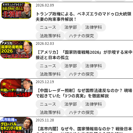
2026.02.09
トランプ政権による、ベネズエラのマドゥロ大統領
夫妻の拘束事件解説！
ニュース
法学部
法律学科
法政策学科
ハテナの探究
2026.02.03
【アメリカ】「国家防衛戦略2026」が示唆する米中
接近と日本の孤立
ニュース
法学部
法律学科
法政策学科
ハテナの探究
2025.12.19
【中国レーダー照射】なぜ国際法違反なのか？ 現場
で起きていた「3つの真実」を徹底解説
ニュース
法学部
法律学科
法政策学科
ハテナの探究
2025.11.28
【高市内閣】なぜ今、国家情報局なのか？ 戦後日本