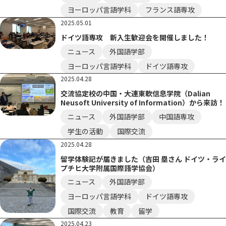
ヨーロッパ言語学科
フランス語専攻
2025.05.01
ドイツ語専攻 新入生歓迎会を開催しました！
ニュース
外国語学部
ヨーロッパ言語学科
ドイツ語専攻
2025.04.28
交流協定校の中国・大連東軟信息学院（Dalian
Neusoft University of Information）から来訪！
ニュース
外国語学部
中国語専攻
学生の活動
国際交流
2025.04.28
留学体験記が届きました（吉田 塁さん ドイツ・ライ
プチヒ大学附属国際語学協会）
ニュース
外国語学部
ヨーロッパ言語学科
ドイツ語専攻
国際交流
教育
留学
2025.04.23