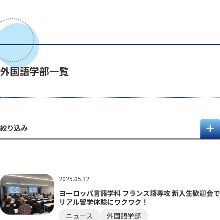
外国語学部一覧
絞り込み
2025.05.12
ヨーロッパ言語学科 フランス語専攻 新入生歓迎会で
リアル留学体験にワクワク！
ニュース
外国語学部