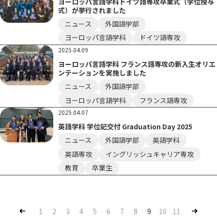
ヨーロッパ言語学科ドイツ語専攻卒業式（学位授与
式）が挙行されました
ニュース
外国語学部
ヨーロッパ言語学科
ドイツ語専攻
2025.04.09
ヨーロッパ言語学科 フランス語専攻の新入生オリエ
ンテーションを実施しました
ニュース
外国語学部
ヨーロッパ言語学科
フランス語専攻
2025.04.07
英語学科 学位記交付 Graduation Day 2025
ニュース
外国語学部
英語学科
英語専攻
イングリッシュキャリア専攻
教育
卒業生
Pre
Nex
1
2
3
4
5
6
7
8
9
10
11
v
t