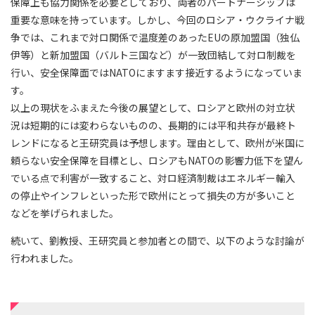
保障上も協力関係を必要としており、両者のパートナーシップは
重要な意味を持っています。しかし、今回のロシア・ウクライナ戦
争では、これまで対ロ関係で温度差のあったEUの原加盟国（独仏
伊等）と新加盟国（バルト三国など）が一致団結して対ロ制裁を
行い、安全保障面ではNATOにますます接近するようになっていま
す。
以上の現状をふまえた今後の展望として、ロシアと欧州の対立状
況は短期的には変わらないものの、長期的には平和共存が最終ト
レンドになると王研究員は予想します。理由として、欧州が米国に
頼らない安全保障を目標とし、ロシアもNATOの影響力低下を望ん
でいる点で利害が一致すること、対ロ経済制裁はエネルギー輸入
の停止やインフレといった形で欧州にとって損失の方が多いこと
などを挙げられました。
続いて、劉教授、王研究員と参加者との間で、以下のような討論が
行われました。