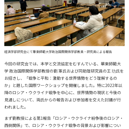
経済学部研究会にて華東師範大学政治国際関係学部教員・研究員による報告
今回の研究会では、本学と交流協定をむすんでいる、華東師範大
学 政治国際関係学部教授の劉 軍氏および同助理研究員の王 玏氏を
お招きし、「戦争と平和：激動する世界情勢をどう理解するの
か」と題した国際ワークショップを開催しました。特に2022年以
降のロシア・ウクライナ戦争を中心に、世界情勢の現状と今後の
見通しについて、両氏からの報告および参加者を交えた討議が行
われました。
まず劉教授による第1報告「ロシア・ウクライナ紛争後のロシア・
西側関係」で、ロシア・ウクライナ戦争の背景および影響につい