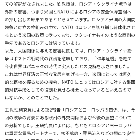
ての解説がなされました。劉教授は、ロシア・ウクライナ戦争は
外部の影響、つまり米国とNATO によるロシアの安全保障空間へ
の押し出しの結果であるととらえています。ロシアと米国の大国間
競争と対立の枠組みの中で、NATO はロシアを切り崩し弱体化させ
るという米国の政策に従っており、ウクライナもそのような西側の
手先であるとロシアには映っています。
また、大国関係に与える影響に関しては、ロシア・ウクライナ紛
争はポスト冷戦時代の終焉を意味しており、「30年危機」を経て
今後世界はパニックの時代に突入したとの見解を示されました。
これは世界経済の正常な発展を妨げる一方、米国にとっては恒久
的な覇権を握るための機会、NATO にとってはロシアに対する集団
的対抗手段としての役割を見せる機会になっているといえるので
はないか、とのことでした。
王 助理研究員による第2報告「ロシアとヨーロッパの関係」は、今
回の戦争の背景にある欧州の外交関係および今後の展望について
の分析でした。王研究員によれば、もともとロシアとヨーロッパ
は重要な貿易パートナーで、核不拡散・難民流入などの観点で安全