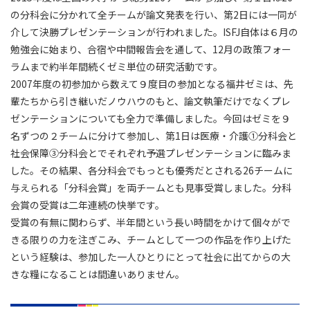
の分科会に分かれて全チームが論文発表を行い、第2日には一同が
介して決勝プレゼンテーションが行われました。ISFJ自体は６月の
勉強会に始まり、合宿や中間報告会を通して、12月の政策フォー
ラムまで約半年間続くゼミ単位の研究活動です。
2007年度の初参加から数えて９度目の参加となる福井ゼミは、先
輩たちから引き継いだノウハウのもと、論文執筆だけでなくプレ
ゼンテーションについても全力で準備しました。今回はゼミを９
名ずつの２チームに分けて参加し、第1日は医療・介護①分科会と
社会保障③分科会とでそれぞれ予選プレゼンテーションに臨みま
した。その結果、各分科会でもっとも優秀だとされる26チームに
与えられる「分科会賞」を両チームとも見事受賞しました。分科
会賞の受賞は二年連続の快挙です。
受賞の有無に関わらず、半年間という長い時間をかけて個々がで
きる限りの力を注ぎこみ、チームとして一つの作品を作り上げた
という経験は、参加した一人ひとりにとって社会に出てからの大
きな糧になることは間違いありません。