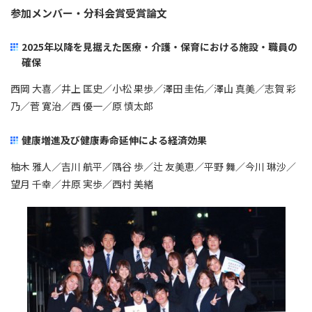
参加メンバー・分科会賞受賞論文
2025年以降を見据えた医療・介護・保育における施設・職員の
確保
西岡 大喜／井上 匡史／小松 果歩／澤田 圭佑／澤山 真美／志賀 彩
乃／菅 寛治／西 優一／原 慎太郎
健康増進及び健康寿命延伸による経済効果
柚木 雅人／吉川 航平／隅谷 歩／辻 友美恵／平野 舞／今川 琳沙／
望月 千幸／井原 実歩／西村 美緒