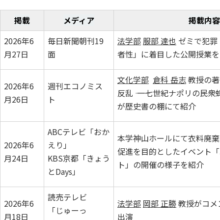
掲載
メディア
掲載内容
2026年6
毎日新聞朝刊19
法学部
服部 達也
ゼミで犯罪
月27日
面
者性」に着目した公開授業を
文化学部
倉科 岳志
教授の著
2026年6
週刊エコノミス
反乱 ―― 一七世紀ナポリの民
月26日
ト
が歴史書の棚にて紹介
ABCテレビ「おか
本学神山ホールにて衣料廃棄
2026年6
えり」
促進を目的としたイベント「
月24日
KBS京都「きょう
ト」の開催の様子を紹介
とDays」
読売テレビ
2026年6
法学部
岡部 正勝
教授がコメ
「じゅーっ
月18日
出演