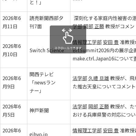
と！」
2026年6
読売新聞西部夕
深刻化する家庭内性被害の
月11日
刊7面
学部
岡部 正勝
教授がコメン
情報理工学部
安田 豊
准教授
2026年6
スクロールできます
Switch Science
BitSummit2026内の展示企
月10日
make.ctrl.Japan16について
関西テレビ
2026年6
法学部
久禮 旦雄
教授が、飛
「newsラン
月9日
た推古天皇についてコメント
ナー」
2026年6
法学部
岡部 正勝
教授が、た
神戸新聞
月5日
おける兵庫県警の対応につい
2026年6
情報理工学部
安田 豊
准教授に
gihyo.jp⁠