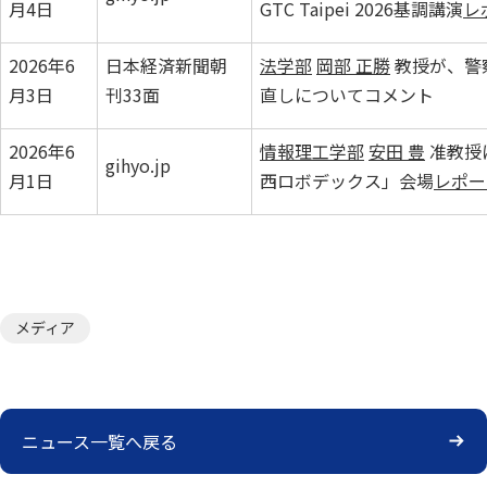
月4日
GTC Taipei 2026基調講演
レ
2026年6
日本経済新聞朝
法学部
岡部 正勝
教授が、警
月3日
刊33面
直しについてコメント
2026年6
情報理工学部
安田 豊
准教授
⁠gihyo.jp⁠
月1日
西ロボデックス」会場
レポー
メディア
ニュース一覧へ戻る