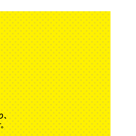
り、
す。
！