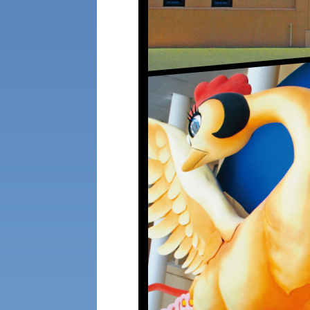
公募推薦入試
経営学部
一般選抜入試［中期日程］
現代社会学部
キャンパス・施設の見学について
共通テスト利用入試[前期][後期]
外国語学部
学生寮
専門学科等対象公募推薦入試
理学部
図書館
建学の精神
生命科学部
学章
科目等履修生・聴講生募集
法人組織
世界問題研究所
入学試験要項・出願書類