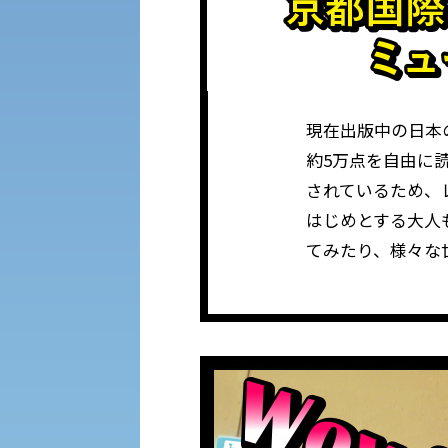
入学手続き
修学支援制度の申請手続き
外国人留学生の入学
現在出版中の日本
約5万点を自由に
されているため、
はじめとする大人
てみたり、様々な
キャンパス見学会
進学相談会