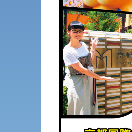
経済支援
社会安全・警察学研究所
保健管理センター
教職課程
人権センター
植物科学研究センター
初年次教育
障害学生教育支援センター
受験に関する注意
京都産業大学 × SDGs
生態系サービス研究センター
受験Q＆A
大学DX
KSU-EAP（正課外活動プログラム）
えの方へ 学外機関向け