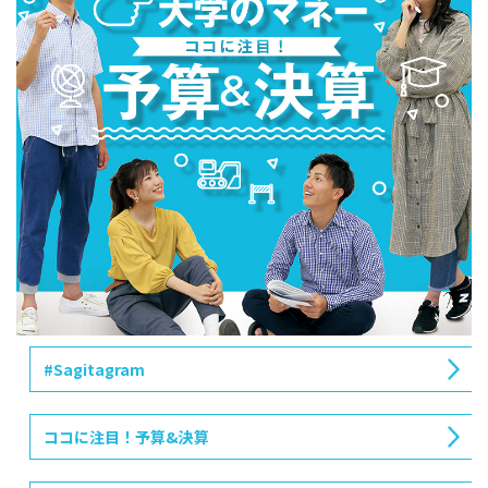
#Sagitagram
ココに注目！予算&決算