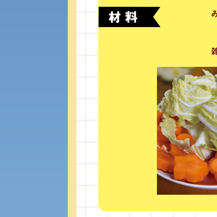
経済支援
社会安全・警察学研究所
保健管理センター
教職課程
人権センター
植物科学研究センター
初年次教育
障害学生教育支援センター
受験に関する注意
京都産業大学 × SDGs
生態系サービス研究センター
受験Q＆A
大学DX
KSU-EAP（正課外活動プログラム）
えの方へ 学外機関向け