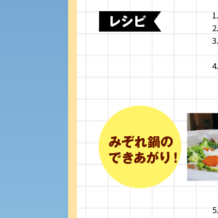
入学手続き
修学支援制度の申請手続き
外国人留学生の入学
キャンパス見学会
進学相談会