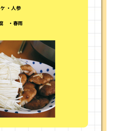
タケ
・人参
腐 ・春雨