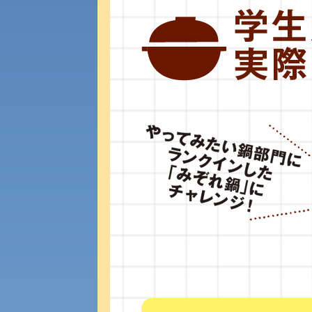
公募推薦入試
経営学部
一般選抜入試［中期日程］
現代社会学部
キャンパス・施設の見学について
共通テスト利用入試[前期][後期]
外国語学部
学生寮
専門学科等対象公募推薦入試
理学部
図書館
建学の精神
生命科学部
学章
科目等履修生・聴講生募集
法人組織
世界問題研究所
入学試験要項・出願書類