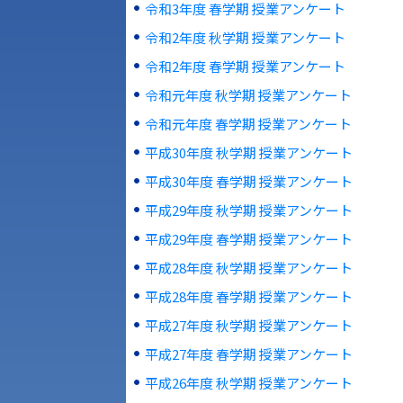
令和3年度 春学期 授業アンケート
令和2年度 秋学期 授業アンケート
令和2年度 春学期 授業アンケート
令和元年度 秋学期 授業アンケート
令和元年度 春学期 授業アンケート
平成30年度 秋学期 授業アンケート
平成30年度 春学期 授業アンケート
平成29年度 秋学期 授業アンケート
平成29年度 春学期 授業アンケート
平成28年度 秋学期 授業アンケート
平成28年度 春学期 授業アンケート
平成27年度 秋学期 授業アンケート
平成27年度 春学期 授業アンケート
平成26年度 秋学期 授業アンケート