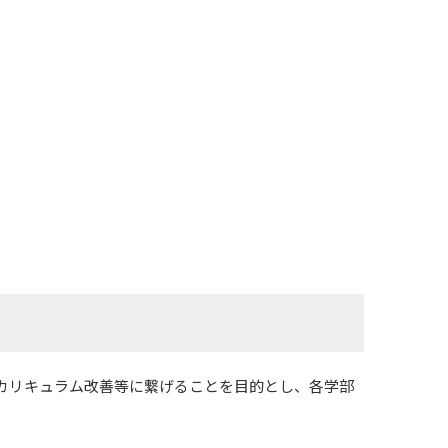
カリキュラム改善等に繋げることを目的とし、各学部