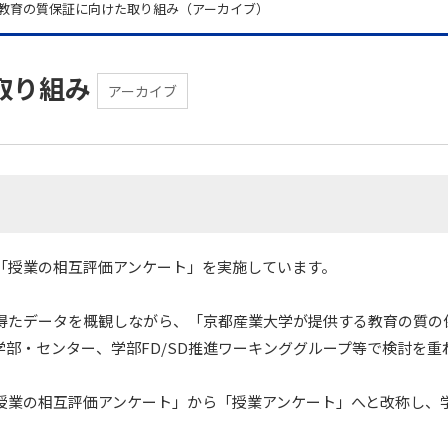
教育の質保証に向けた取り組み（アーカイブ）
取り組み
アーカイブ
「授業の相互評価アンケート」を実施しています。
ら得たデータを概観しながら、「京都産業大学が提供する教育の質の
部・センター、学部FD/SD推進ワーキンググループ等で検討を重
「授業の相互評価アンケート」から「授業アンケート」へと改称し、