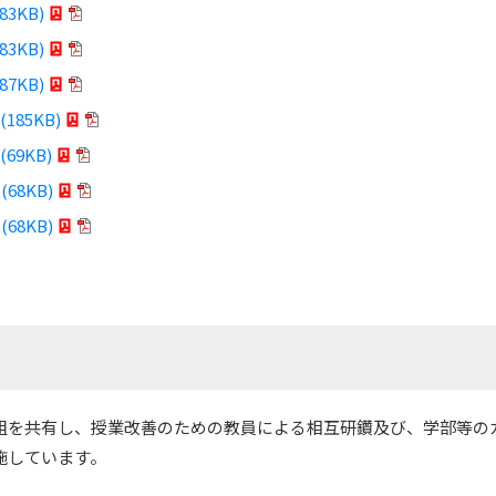
3KB)
3KB)
7KB)
85KB)
9KB)
8KB)
8KB)
組を共有し、授業改善のための教員による相互研鑽及び、学部等の
施しています。