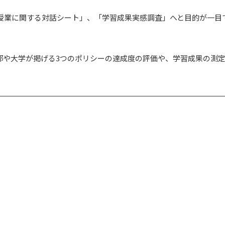
の授業に関する対話シート」、「学習成果実感調査」へと目的が一目
部や大学が掲げる3つのポリシーの達成度の評価や、学習成果の測