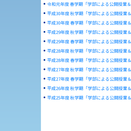
外国人留学生の入学
令和元年度 春学期「学部による公開授業
平成30年度 秋学期「学部による公開授業
平成30年度 春学期「学部による公開授業
平成29年度 秋学期「学部による公開授業
平成29年度 春学期「学部による公開授業
平成28年度 秋学期「学部による公開授業
平成28年度 春学期「学部による公開授業
平成27年度 秋学期「学部による公開授業
平成27年度 春学期「学部による公開授業
キャンパス見学会
平成26年度 秋学期「学部による公開授業
進学相談会
平成25年度 秋学期「学部による公開授業