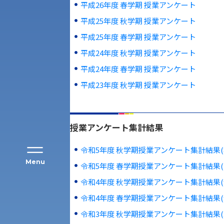
平成26年度 春学期 授業アンケート
平成25年度 秋学期 授業アンケート
平成25年度 春学期 授業アンケート
平成24年度 秋学期 授業アンケート
アク
平成24年度 春学期 授業アンケート
平成23年度 秋学期 授業アンケート
授業アンケート集計結果
令和5年度 秋学期授業アンケート集計結果(8
Menu
令和5年度 春学期授業アンケート集計結果(10
令和4年度 秋学期授業アンケート集計結果(9
令和4年度 春学期授業アンケート集計結果(9
公募推薦入試
経営学部
令和3年度 秋学期授業アンケート集計結果(32