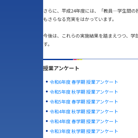
さらに、平成24年度には、「教員—学生間
もさらなる充実をはかっています。
今後は、これらの実施結果を踏まえつつ、学
す。
授業アンケート
令和6年度 春学期 授業アンケート
令和5年度 秋学期 授業アンケート
令和5年度 春学期 授業アンケート
令和4年度 秋学期 授業アンケート
令和4年度 春学期 授業アンケート
令和3年度 秋学期 授業アンケート