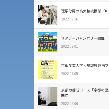
公募推薦入試
経営学部
理系分野の高大接続授業「K
2022.09.16
一般選抜入試［中期日程］
現代社会学部
キャンパス・施設の見学について
共通テスト利用入試[前期][後期]
外国語学部
学生寮
サタデージャンボリー開催
2022.09.01
専門学科等対象公募推薦入試
理学部
図書館
建学の精神
生命科学部
京都産業大学×鳥取県連携フ
学章
2022.07.05
科目等履修生・聴講生募集
法人組織
京都力養成コース「京都の歴
世界問題研究所
開催
入学試験要項・出願書類
2022.06.06
経済支援
社会安全・警察学研究所