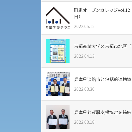
町家オープンカレッジvol.
保健管理センター
日）
2022.05.12
教職課程
人権センター
京都産業大学×京都市北区「
植物科学研究センター
初年次教育
障害学生教育支援センター
2022.04.13
受験に関する注意
京都産業大学 × SDGs
生態系サービス研究センター
受験Q＆A
兵庫県淡路市と包括的連携協
大学DX
2022.03.30
兵庫県と就職支援協定を締結
KSU-EAP（正課外活動プログラム）
2022.03.18
えの方へ 学外機関向け
入学手続き