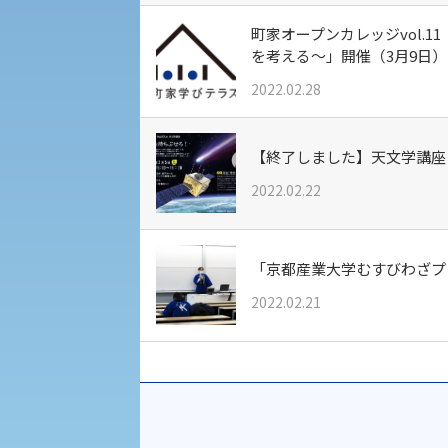
町家オープンカレッジvol.
修学支援制度の申請手続き
を考える～」開催（3月9日）
外国人留学生の入学
2022.02.28
【終了しました】天文学講座
2022.02.22
「京都産業大学むすびわざプ
2022.02.21
キャンパス見学会
進学相談会