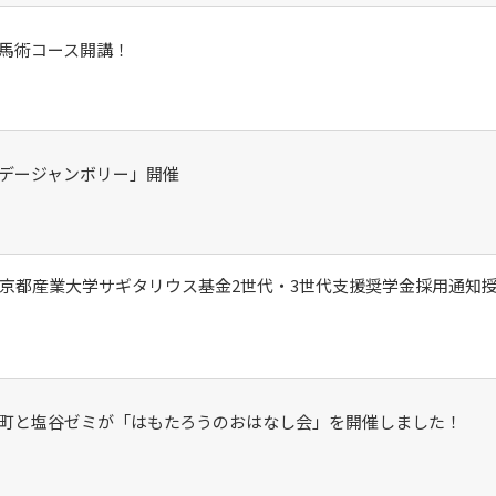
馬術コース開講！
デージャンボリー」開催
セス
資料請求
お問い合わせ
法人 京都産業大学サギタリウス基金2世代・3世代支援奨学金採用通知
町と塩谷ゼミが「はもたろうのおはなし会」を開催しました！