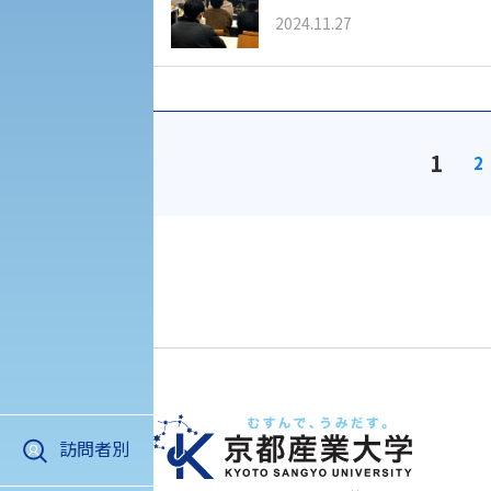
2024.11.27
植物科学研究センター
初年次教育
障害学生教育支援センター
受験に関する注意
京都産業大学 × SDGs
生態系サービス研究センター
受験Q＆A
大学DX
1
2
KSU-EAP（正課外活動プログラム）
えの方へ 学外機関向け
入学手続き
修学支援制度の申請手続き
外国人留学生の入学
訪問者別