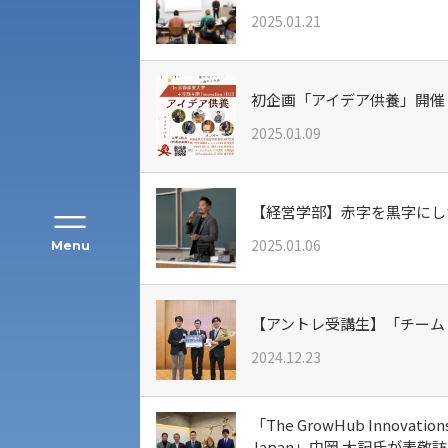
2025.01.21
アク
初企画「アイデア供養」開催
2025.01.09
【経営学部】赤字を黒字にした
2025.01.06
Menu
【アントレ受講生】「チーム
公募推薦入試
経営学部
2024.12.23
一般選抜入試［中期日程］
現代社会学部
キャンパス・施設の見学について
「The GrowHub Innova
Japan」中岡 大記氏が表敬