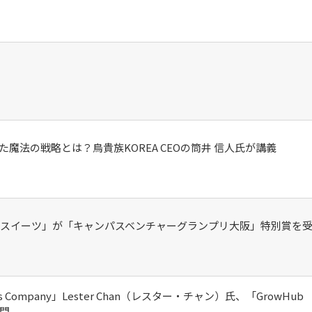
セス
資料請求
お問い合わせ
魔法の戦略とは？鳥貴族KOREA CEOの筒井 信人氏が講義
 スイーツ」が「キャンパスベンチャーグランプリ大阪」特別賞を
tions Company」Lester Chan（レスター・チャン）氏、「GrowHub
訪問