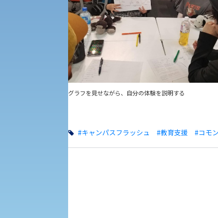
教職課程
人権センター
植物科学研究センター
初年次教育
障害学生教育支援センター
入学試験要項・出願書類
京都産業大学 × SDGs
生態系サービス研究センター
グラフを見せながら、自分の体験を説明する
大学DX
#キャンパスフラッシュ
#教育支援
#コモ
KSU-EAP（正課外活動プログラム）
受験に関する注意
えの方へ 学外機関向け
受験Q＆A