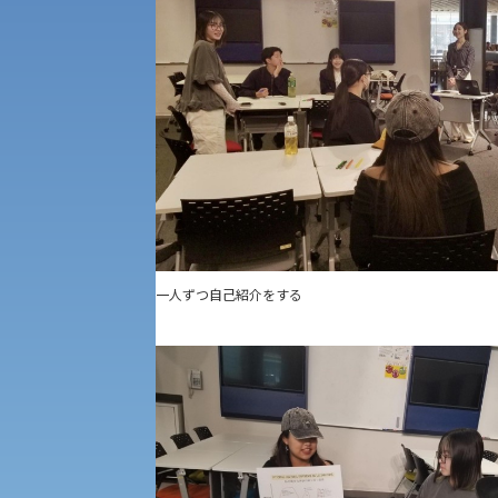
一般選抜入試［中期日程］
現代社会学部
キャンパス・施設の見学について
共通テスト利用入試[前期][後期]
外国語学部
学生寮
専門学科等対象公募推薦入試
理学部
図書館
建学の精神
生命科学部
学章
科目等履修生・聴講生募集
一人ずつ自己紹介をする
法人組織
世界問題研究所
キャンパス見学会
経済支援
社会安全・警察学研究所
進学相談会
保健管理センター