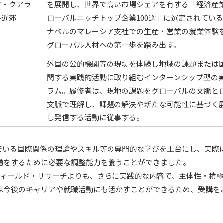
ア・クアラ
を展開し、世界で高い市場シェアを有する「経済産
ル近郊
ローバルニッチトップ企業100選」に選定されてい
ナベルのマレーシア支社での生産・営業の就業体験
グローバル人材への第一歩を踏み出す。
外国の公的機関等の現場を体験し地域の課題または
関する実践的活動に取り組むインターンシップ型の
ラム。履修者は、現地の課題をグローバルの文脈と
文脈で理解し、課題の解決や新たな可能性に基づく
し発信する活動に従事する。
でいる国際関係の理論やスキル等の専門的な学びを土台にし、実際
働をするために必要な調整能力を養うことができました。
フィールド・リサーチよりも、さらに実践的な内容で、主体性・積
は今後のキャリアや就職活動にも活かすことができるため、受講を