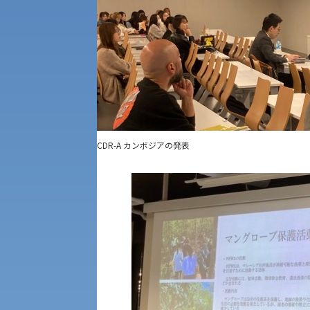
現代社会学部
キャンパス・施設の見学について
外国語学部
学生寮
理学部
図書館
建学の精神
CDR-A カンボジアの発表
生命科学部
学章
科目等履修生・聴講生募集
世界問題研究所
経済支援
社会安全・警察学研究所