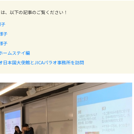
ては、以下の記事のご覧ください！
様子
様子
セス
資料請求
お問い合わせ
様子
ホームステイ編
オ日本国大使館とJICAパラオ事務所を訪問