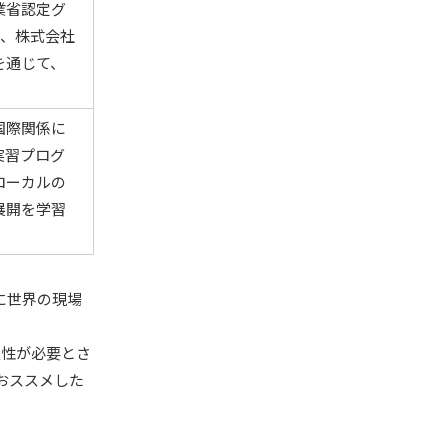
業省認定グ
る、株式会社
を通じて、
国際関係に
実習プログ
ローカルの
展開を学習
に世界の現場
極性が必要とさ
おススメした