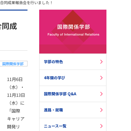
の合同成果報告会を行いました！
合同成
学部の特色
国際関係学部
4年間の学び
11月6日
（水）・
国際関係学部 Q&A
11月13日
（水）に
進路・就職
「国際
キャリア
ニュース一覧
開発リ