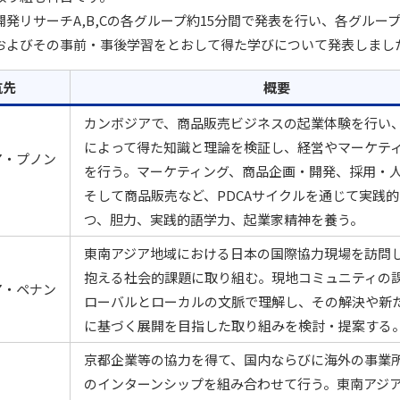
発リサーチA,B,Cの各グループ約15分間で発表を行い、各グルー
プおよびその事前・事後学習をとおして得た学びについて発表しまし
航先
概要
カンボジアで、商品販売ビジネスの起業体験を行い
によって得た知識と理論を検証し、経営やマーケテ
ア・プノン
を行う。マーケティング、商品企画・開発、採用・
そして商品販売など、PDCAサイクルを通じて実践
つ、胆力、実践的語学力、起業家精神を養う。
東南アジア地域における日本の国際協力現場を訪問
抱える社会的課題に取り組む。現地コミュニティの
ア・ペナン
ローバルとローカルの文脈で理解し、その解決や新
に基づく展開を目指した取り組みを検討・提案する
京都企業等の協力を得て、国内ならびに海外の事業
のインターンシップを組み合わせて行う。東南アジ