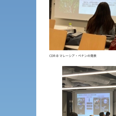
保健管理センター
生態系サービス研究センター
教職課程
人権センター
植物科学研究センター
初年次教育
障害学生教育支援センター
京都産業大学 × SDGs
CDR-B マレーシア・ペナンの発表
大学DX
KSU-EAP（正課外活動プログラム）
えの方へ 学外機関向け