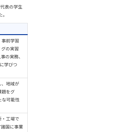
プ代表の学生
た。
、事前学習
ィグの実習
人事の実務、
的に学びつ
し、地域が
課題をグ
たな可能性
。
所・工場で
ア諸国に事業