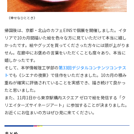
《幸せなひととき》
帰国後は、京都・北山のカフェEINSで個展を開催しました。イタ
リアで10カ月間描いた絵を色々な方に見ていただけて本当に嬉し
かったです。絵やグッズを買ってくださった方々には頭が上がりま
せん。在廊中にお褒めの言葉をいただくことも度々あり、本当に
嬉しかったです。
そして、本学情報理工学部の
第33回デジタルコンテンツコンテス
ト
でも《シエナの夜景》で佳作をいただきました。10カ月の積み
重ねが確実に評価されていることを実感でき、描き続けて良かっ
たと思いました。
また、11月1日から東京駅構内スクエア ゼロで絵を発信する「ク
リエイターズサイネージアート」に参加することが決まりました。
お近くにお住まいの方はぜひ見に来てください。
まとめ