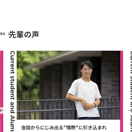
先輩の声
Current student and Alumni
Current stu
会話からにじみ出る"情熱"に引き込まれ