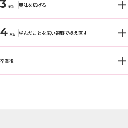
3
興味を広げる
年次
4
学んだことを広い視野で捉え直す
年次
卒業後