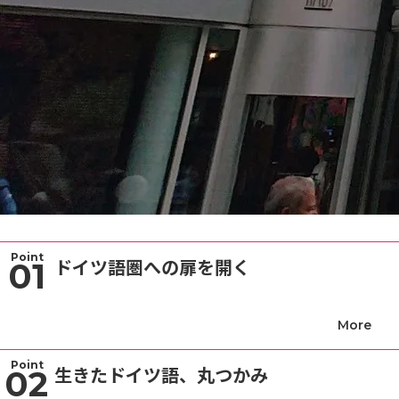
Point
ドイツ語圏への扉を開く
01
Point
生きたドイツ語、丸つかみ
02