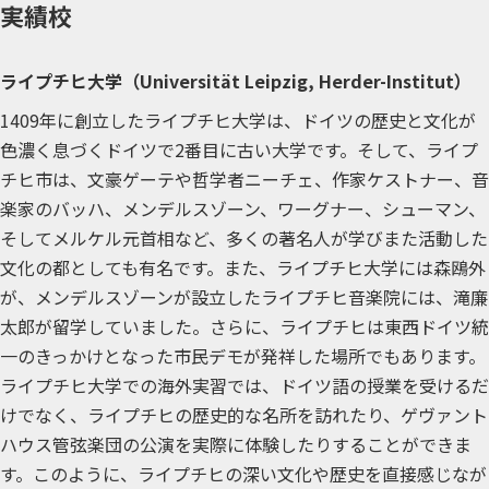
実績校
ライプチヒ大学（Universität Leipzig, Herder-Institut）
1409年に創立したライプチヒ大学は、ドイツの歴史と文化が
色濃く息づくドイツで2番目に古い大学です。そして、ライプ
チヒ市は、文豪ゲーテや哲学者ニーチェ、作家ケストナー、音
楽家のバッハ、メンデルスゾーン、ワーグナー、シューマン、
そしてメルケル元首相など、多くの著名人が学びまた活動した
文化の都としても有名です。また、ライプチヒ大学には森鴎外
が、メンデルスゾーンが設立したライプチヒ音楽院には、滝廉
太郎が留学していました。さらに、ライプチヒは東西ドイツ統
一のきっかけとなった市民デモが発祥した場所でもあります。
ライプチヒ大学での海外実習では、ドイツ語の授業を受けるだ
けでなく、ライプチヒの歴史的な名所を訪れたり、ゲヴァント
ハウス管弦楽団の公演を実際に体験したりすることができま
す。このように、ライプチヒの深い文化や歴史を直接感じなが