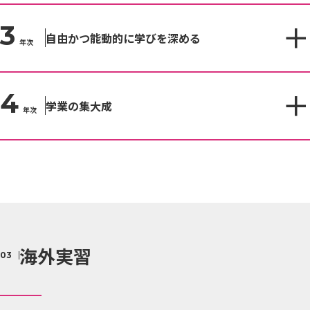
3
自由かつ能動的に学びを深める
年次
4
学業の集大成
年次
海外実習