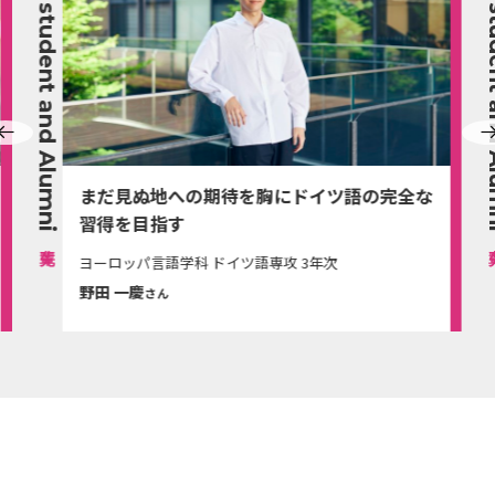
Current student and Alumni
Current stu
まだ見ぬ地への期待を胸にドイツ語の完全な
習得を目指す
ヨーロッパ言語学科 ドイツ語専攻 3年次
野田 一慶
さん