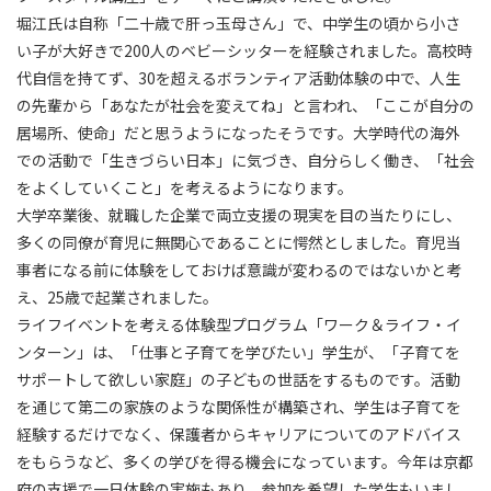
堀江氏は自称「二十歳で肝っ玉母さん」で、中学生の頃から小さ
い子が大好きで200人のベビーシッターを経験されました。高校時
代自信を持てず、30を超えるボランティア活動体験の中で、人生
の先輩から「あなたが社会を変えてね」と言われ、「ここが自分の
居場所、使命」だと思うようになったそうです。大学時代の海外
での活動で「生きづらい日本」に気づき、自分らしく働き、「社会
をよくしていくこと」を考えるようになります。
大学卒業後、就職した企業で両立支援の現実を目の当たりにし、
多くの同僚が育児に無関心であることに愕然としました。育児当
事者になる前に体験をしておけば意識が変わるのではないかと考
え、25歳で起業されました。
ライフイベントを考える体験型プログラム「ワーク＆ライフ・イ
ンターン」は、「仕事と子育てを学びたい」学生が、「子育てを
サポートして欲しい家庭」の子どもの世話をするものです。活動
を通じて第二の家族のような関係性が構築され、学生は子育てを
経験するだけでなく、保護者からキャリアについてのアドバイス
をもらうなど、多くの学びを得る機会になっています。今年は京都
府の支援で一日体験の実施もあり、参加を希望した学生もいまし