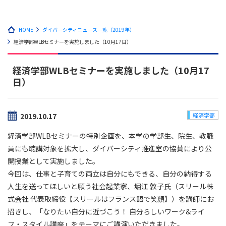
HOME
ダイバーシティニュース一覧（2019年）
経済学部WLBセミナーを実施しました（10月17日）
経済学部WLBセミナーを実施しました（10月17
日）
2019.10.17
経済学部
経済学部WLBセミナーの特別企画を、本学の学部生、院生、教職
員にも聴講対象を拡大し、ダイバーシティ推進室の協賛により公
開授業として実施しました。
今回は、仕事と子育ての両立は自分にもできる、自分の納得する
人生を送ってほしいと願う社会起業家、堀江 敦子氏（スリール株
式会社 代表取締役【スリールはフランス語で笑顔】）を講師にお
招きし、「なりたい自分に近づこう！ 自分らしいワーク&ライ
フ・スタイル講座」をテーマにご講演いただきました。