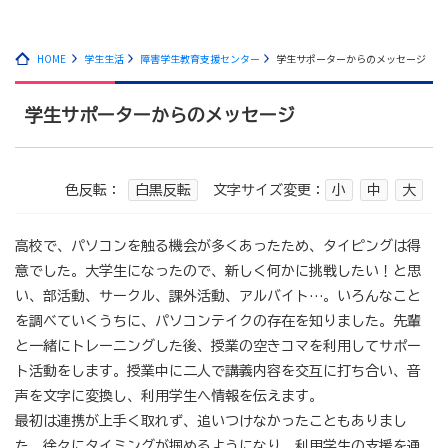
HOME
学生生活
障害学生教育支援センター
学生サポーターからのメッセージ
学生サポーターからのメッセージ
色反転：
白黒反転
文字サイズ変更：
小
中
大
高校で、パソコンを触る機会が多くあったため、タイピングは得
意でした。大学生になったので、新しく何かに挑戦したい！と思
い、部活動、サークル、課外活動、アルバイト…。いろんなこと
を調べていくうちに、パソコンテイクの存在を知りました。先輩
と一緒にトレーニングした後、授業の空きコマを利用してサポー
ト活動をします。授業中に二人で講義内容を交互に打ち合い、音
声を文字に変換し、利用学生へ情報を伝えます。
最初は連携が上手く取れず、追いつけなかったこともありまし
た。徐々にタイミングが掴めるようになり、利用学生の支援を通