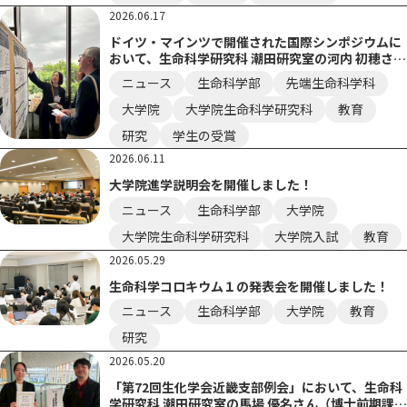
2026.06.17
ドイツ・マインツで開催された国際シンポジウムに
おいて、生命科学研究科 潮田研究室の河内 初穂さん
（博士前期課程）がPresentation Poster Award
ニュース
生命科学部
先端生命科学科
を受賞しました。
大学院
大学院生命科学研究科
教育
研究
学生の受賞
2026.06.11
⼤学院進学説明会を開催しました！
ニュース
生命科学部
大学院
大学院生命科学研究科
大学院入試
教育
2026.05.29
生命科学コロキウム１の発表会を開催しました！
ニュース
生命科学部
大学院
教育
研究
2026.05.20
「第72回生化学会近畿支部例会」において、生命科
学研究科 潮田研究室の馬場 優名さん（博士前期課