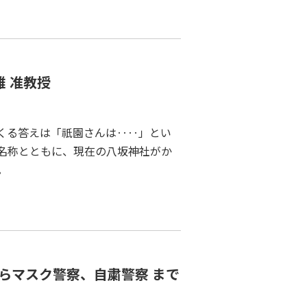
雄 准教授
くる答えは「祇園さんは‥‥」とい
名称とともに、現在の八坂神社がか
。
らマスク警察、自粛警察 まで