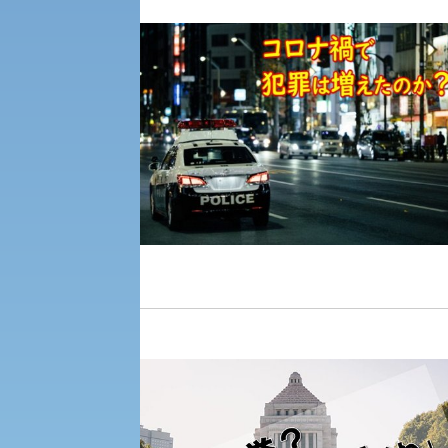
受験Q＆A
えの方へ 学外機関向け
外国人留学生の入学
入学手続き
修学支援制度の申請手続き