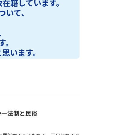
数在籍しています。
ついて、
、
す。
と思います。
。
か―法制と民俗