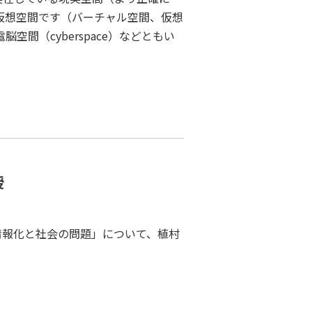
仮想空間です（バーチャル空間、仮想
ty）、電脳空間（cyberspace）などともい
授
情報化と社会の問題」について、植村