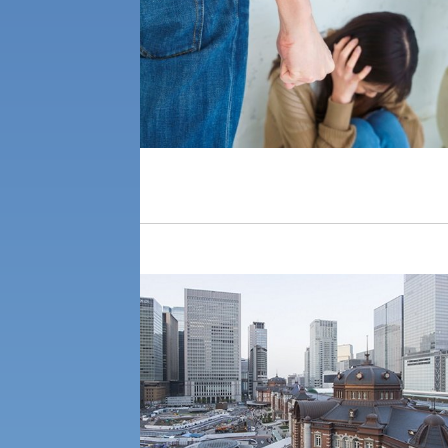
公募推薦入試
経営学部
一般選抜入試［中期日程］
現代社会学部
キャンパス・施設の見学について
共通テスト利用入試[前期][後期]
外国語学部
学生寮
専門学科等対象公募推薦入試
理学部
図書館
建学の精神
生命科学部
学章
科目等履修生・聴講生募集
法人組織
世界問題研究所
キャンパス見学会