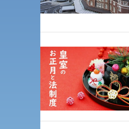
経済支援
社会安全・警察学研究所
進学相談会
保健管理センター
教職課程
人権センター
初年次教育
入学試験要項・出願書類
障害学生教育支援センター
植物科学研究センター
京都産業大学 × SDGs
生態系サービス研究センター
大学DX
受験に関する注意
KSU-EAP（正課外活動プログラム）