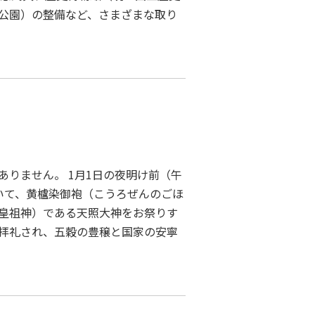
公園）の整備など、さまざまな取り
りません。 1月1日の夜明け前（午
いて、黄櫨染御袍（こうろぜんのごほ
皇祖神）である天照大神をお祭りす
拝礼され、五穀の豊穣と国家の安寧