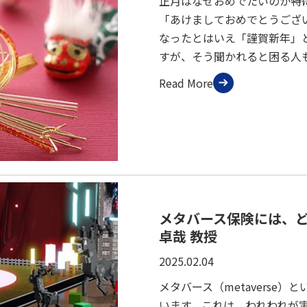
正月はなぜおめでたいのか――
「あけましておめでとうござ
なったとはいえ「謹賀新年」
すが、そう聞かれると困る人
Read More
メタバース保険には、
卓哉 教授
2025.02.04
メタバース（metaverse
います。これは、われわれが