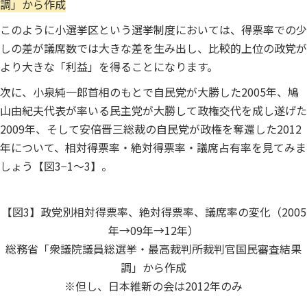
調」から作成
このように小選挙区という選挙制度においては、得票率での少
しの差が議席数では大きな差を生み出し、比較的上位の政党が
より大きな「利益」を得ることになります。
次に、小泉純一郎首相のもとで自民党が大勝した2005年、鳩
山由紀夫代表が率いる民主党が大勝して政権交代を成し遂げた
2009年、そして安倍晋三総裁の自民党が政権を奪還した2012
年について、相対得票率・絶対得票率・議席占有率を見てみま
しょう【図3−1～3】。
【図3】政党別相対得票率、絶対得票率、議席率の変化（2005
年→09年→12年）
総務省「衆議院議員総選挙・最高裁判所裁判官国民審査結果
調」から作成
※但し、日本維新の会は2012年のみ