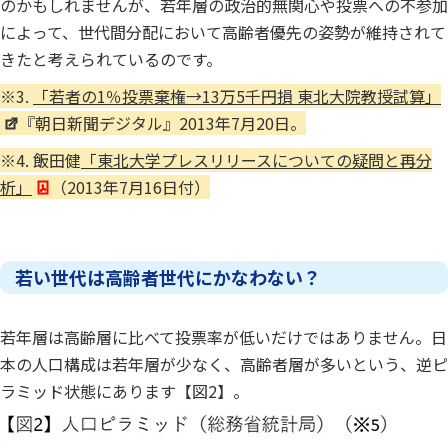
のかもしれませんが、若年層の政治的無関心や投票への不参加
によって、世代間分配において高齢者優先の姿勢が維持されて
きたと考えられているのです。
※3.
「若者の1％投票棄権→13万5千円損 東北大院教授試算」
『朝日新聞デジタル』2013年7月20日。
※4. 飯田健
「東北大学プレスリリースについての疑問と再分
析」
（2013年7月16日付）
若い世代は高齢者世代にかなわない？
若年層は高齢層に比べて投票率が低いだけではありません。日
本の人口構成は若年層が少なく、高齢者層が多いという、逆ピ
ラミッド状態にあります【図2】。