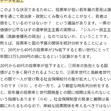
データを加工
このような状況であるために、投票率が低い若年層の意見は選
挙を通じて政治家・政党にくみ取られることがなく、若者は
損をしているのではないか？ という議論があります。一票の
価値が公平なはずの選挙民主主義の実際は、「シルバー民主主
義（高齢者優先の政治）」なのではないか、ということです。
例えば、投票率と国の予算の関係を統計分析することによっ
て、20代から40代の投票率が1%低下すると若い世代にとって
年間13万5,000円の損になるという試算があります。
20代から40代の投票率が低下すると、①将来の負担となる国
債がより多く発行されるようになり、②若年世代と高齢者世代
との間で一人が受け取る社会保障給付の差が拡大しているとい
うのです（※3）。その一方で、より厳密な時系列分析をする
と、若年層の投票率と世代間格差との間に相関は見られないと
いう指摘もあります（※4）。社会保障制度の発達と展開は長
期にわたるものなので、単純な因果関係を考えるべきではない