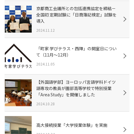
京都商工会議所との包括連携協定を締結－
全国初 定期試験に「日商簿記検定」試験を
導入
2024.11.12
「町家 学びテラス・西陣」の開室日につい
て（11月～12月）
2024.11.05
【外国語学部】ヨーロッパ言語学科ドイツ
語専攻の教員が園部高等学校で特別授業
「Area Study」を開催しました
2024.10.28
高大接続授業「大学授業体験」を実施