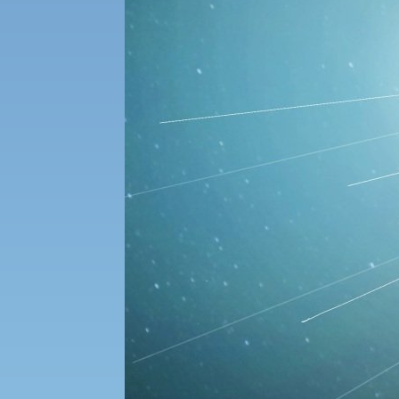
受験Q＆A
えの方へ 学外機関向け
外国人留学生の入学
入学手続き
修学支援制度の申請手続き