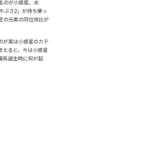
るのが小惑星、水
やぶさ2」が持ち帰っ
定の元素の同位体比が
のが実は小惑星のカテ
考えると、今は小惑星
陽系誕生時に何が起