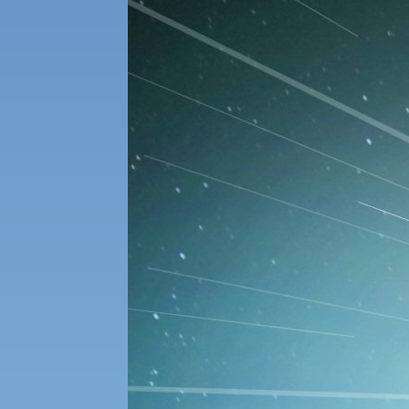
経済支援
社会安全・警察学研究所
進学相談会
保健管理センター
教職課程
人権センター
初年次教育
入学試験要項・出願書類
障害学生教育支援センター
植物科学研究センター
京都産業大学 × SDGs
生態系サービス研究センター
大学DX
受験に関する注意
KSU-EAP（正課外活動プログラム）