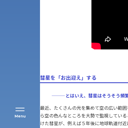
アク
彗星を「お出迎え」する
———
とはいえ、彗星はそうそう頻
最近、たくさんの光を集めて空の広い範囲
ら空の色んなところを大勢で監視している
Menu
けた彗星が、例えば５年後に地球軌道付近