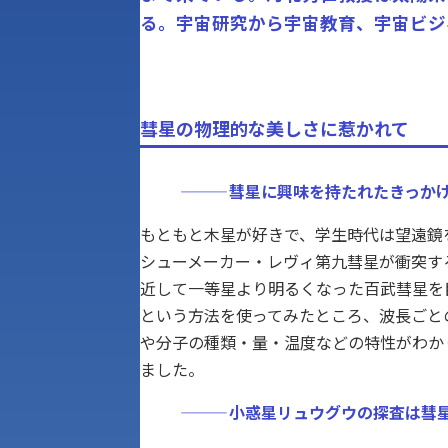
る。宇宙研究から宇宙教育、宇宙ビジ
彗星の物理的な美しさに惹かれて
———
彗星に興味を持たれたきっかけ
もともと木星が好きで、学生時代は望遠鏡
シューメーカー・レヴィ第九彗星が衝突す
近して一等星より明るくなった百武彗星を
という方法を使ってみたところ、波長ごと
や分子の種類・量・温度などの特性がわか
ました。
———
小惑星リュウグウの探査は彗