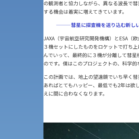
の観測者と協力しながら、異なる波長で彗
公募推薦入試
経営学部
する機会は着実に増えてきています。
一般選抜入試［中期日程］
———
彗星に探査機を送り込む新し
現代社会学部
キャンパス・施設の見学について
JAXA（宇宙航空研究開発機構）とESA（欧州
共通テスト利用入試[前期][後期]
３機セットにしたものをロケットで打ち上
外国語学部
学生寮
んでいって、最終的に３機が分離して彗星
専門学科等対象公募推薦入試
のです。僕はこのプロジェクトの、科学的な
理学部
図書館
この計画では、地上の望遠鏡でいち早く彗
建学の精神
あればとてもハッピー、最低でも2年は欲
生命科学部
えに間に合わなくなります。
学章
科目等履修生・聴講生募集
法人組織
世界問題研究所
キャンパス見学会