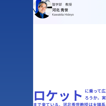
理学部 教授
河北 秀世
Kawakita Hideyo
ロケット
に乗って広
ろうか。実
まで来ている。河北秀世教授は太陽系