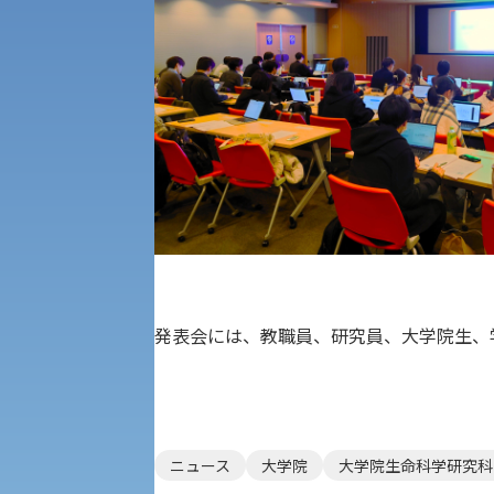
キャンパス・施設の見学について
共通テスト利用入試[前期][後期]
外国語学部
学生寮
専門学科等対象公募推薦入試
理学部
図書館
建学の精神
生命科学部
学章
科目等履修生・聴講生募集
法人組織
発表会には、教職員、研究員、大学院生、
世界問題研究所
キャンパス見学会
経済支援
社会安全・警察学研究所
進学相談会
保健管理センター
ニュース
大学院
大学院生命科学研究科