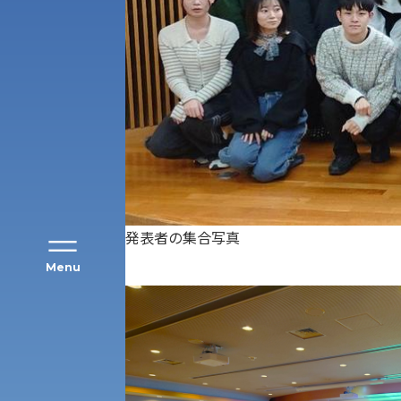
アク
発表者の集合写真
Menu
公募推薦入試
経営学部
一般選抜入試［中期日程］
現代社会学部