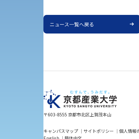
教職課程
人権センター
初年次教育
ニュース一覧へ戻る
入学試験要項・出願書類
障害学生教育支援センター
植物科学研究センター
京都産業大学 × SDGs
生態系サービス研究センター
大学DX
受験に関する注意
KSU-EAP（正課外活動プログラム）
受験Q＆A
〒603-8555 京都市北区上賀茂本山
えの方へ 学外機関向け
外国人留学生の入学
キャンパスマップ
サイトポリシー
個人情報
English
簡体中文