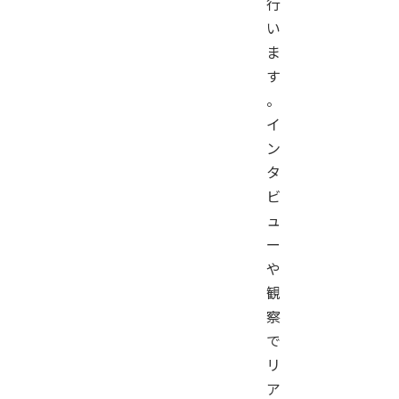
行
い
ま
す
。
イ
ン
タ
ビ
ュ
ー
や
観
察
で
リ
ア