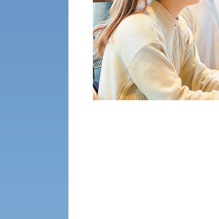
経済支援
社会安全・警察学研究所
進学相談会
保健管理センター
教職課程
人権センター
初年次教育
入学試験要項・出願書類
障害学生教育支援センター
植物科学研究センター
京都産業大学 × SDGs
生態系サービス研究センター
大学DX
受験に関する注意
KSU-EAP（正課外活動プログラム）