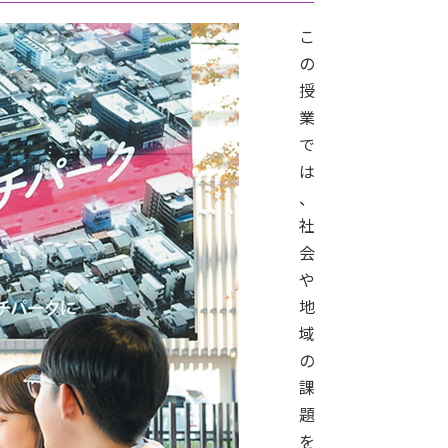
こ
の
授
業
で
は
、
社
会
や
地
域
の
課
題
を