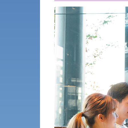
公募推薦入試
経営学部
一般選抜入試［中期日程］
現代社会学部
キャンパス・施設の見学について
共通テスト利用入試[前期][後期]
外国語学部
学生寮
専門学科等対象公募推薦入試
理学部
図書館
建学の精神
生命科学部
学章
科目等履修生・聴講生募集
法人組織
世界問題研究所
キャンパス見学会