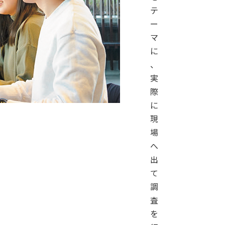
テ
ー
マ
に
、
実
際
に
現
場
へ
出
て
調
査
を