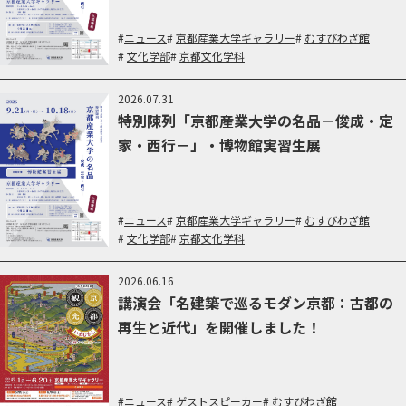
ニュース
京都産業大学ギャラリー
むすびわざ館
文化学部
京都文化学科
2026.07.31
特別陳列「京都産業大学の名品－俊成・定
家・西行－」・博物館実習生展
ニュース
京都産業大学ギャラリー
むすびわざ館
文化学部
京都文化学科
2026.06.16
講演会「名建築で巡るモダン京都：古都の
再生と近代」を開催しました！
ニュース
ゲストスピーカー
むすびわざ館