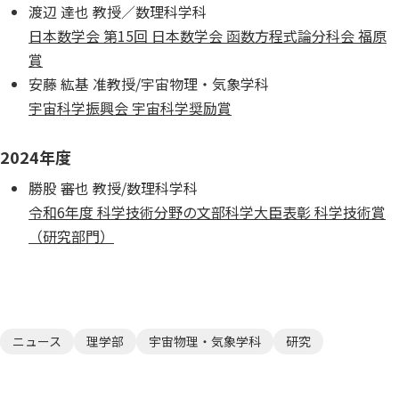
渡辺 達也 教授／数理科学科
日本数学会 第15回 日本数学会 函数方程式論分科会 福原
賞
安藤 紘基 准教授/宇宙物理・気象学科
宇宙科学振興会 宇宙科学奨励賞
2024年度
勝股 審也 教授/数理科学科
令和6年度 科学技術分野の文部科学大臣表彰 科学技術賞
（研究部門）
ニュース
理学部
宇宙物理・気象学科
研究