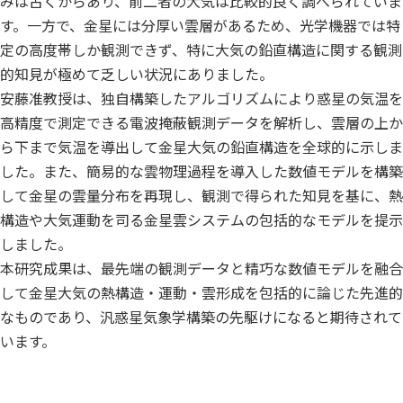
みは古くからあり、前二者の大気は比較的良く調べられていま
す。一方で、金星には分厚い雲層があるため、光学機器では特
定の高度帯しか観測できず、特に大気の鉛直構造に関する観測
的知見が極めて乏しい状況にありました。
安藤准教授は、独自構築したアルゴリズムにより惑星の気温を
高精度で測定できる電波掩蔽観測データを解析し、雲層の上か
ら下まで気温を導出して金星大気の鉛直構造を全球的に示しま
した。また、簡易的な雲物理過程を導入した数値モデルを構築
して金星の雲量分布を再現し、観測で得られた知見を基に、熱
構造や大気運動を司る金星雲システムの包括的なモデルを提示
しました。
本研究成果は、最先端の観測データと精巧な数値モデルを融合
して金星大気の熱構造・運動・雲形成を包括的に論じた先進的
なものであり、汎惑星気象学構築の先駆けになると期待されて
います。