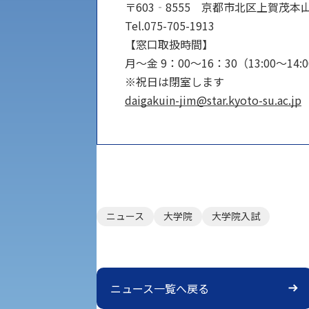
キャンパス・施設の見学について
〒603‐8555 京都市北区上賀茂本
Tel.075-705-1913
共通テスト利用入試[前期][後期]
外国語学部
【窓口取扱時間】
学生寮
月～金 9：00～16：30（13:00～14
専門学科等対象公募推薦入試
理学部
※祝日は閉室します
図書館
daigakuin-jim@star.kyoto-su.ac.jp
建学の精神
生命科学部
学章
科目等履修生・聴講生募集
法人組織
世界問題研究所
ニュース
大学院
大学院入試
キャンパス見学会
経済支援
社会安全・警察学研究所
進学相談会
保健管理センター
ニュース一覧へ戻る