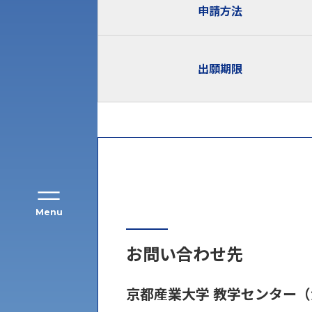
申請方法
アク
出願期限
Menu
お問い合わせ先
公募推薦入試
経営学部
京都産業大学 教学センター
一般選抜入試［中期日程］
現代社会学部