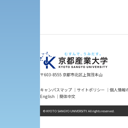
教職課程
人権センター
初年次教育
入学試験要項・出願書類
障害学生教育支援センター
植物科学研究センター
京都産業大学 × SDGs
生態系サービス研究センター
大学DX
〒603-8555 京都市北区上賀茂本山
受験に関する注意
KSU-EAP（正課外活動プログラム）
キャンパスマップ
サイトポリシー
個人情報
English
簡体中文
受験Q＆A
えの方へ 学外機関向け
© KYOTO SANGYO UNIVERSITY. All rights reserved.
外国人留学生の入学