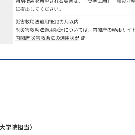
特別措置を希望される場合は、「奨学生願」「罹災証
に提出してください。
セス
資料請求
お問い合わせ
災害救助法適用後12カ月以内
※災害救助法適用状況については、内閣府のWebサイ
内閣府 災害救助法の適用状況
（大学院担当）