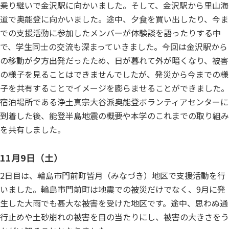
乗り継いで金沢駅に向かいました。そして、金沢駅から里山海
道で奥能登に向かいました。途中、夕食を買い出したり、今ま
での支援活動に参加したメンバーが体験談を語ったりする中
で、学生同士の交流も深まっていきました。今回は金沢駅から
の移動が夕方出発だったため、日が暮れて外が暗くなり、被害
の様子を見ることはできませんでしたが、発災から今までの様
子を共有することでイメージを膨らませることができました。
宿泊場所である浄土真宗大谷派奥能登ボランティアセンターに
到着した後、能登半島地震の概要や本学のこれまでの取り組み
を共有しました。
11月9日（土）
2日目は、輪島市門前町皆月（みなづき）地区で支援活動を行
いました。輪島市門前町は地震での被災だけでなく、9月に発
生した大雨でも甚大な被害を受けた地区です。途中、思わぬ通
行止めや土砂崩れの被害を目の当たりにし、被害の大きさをう