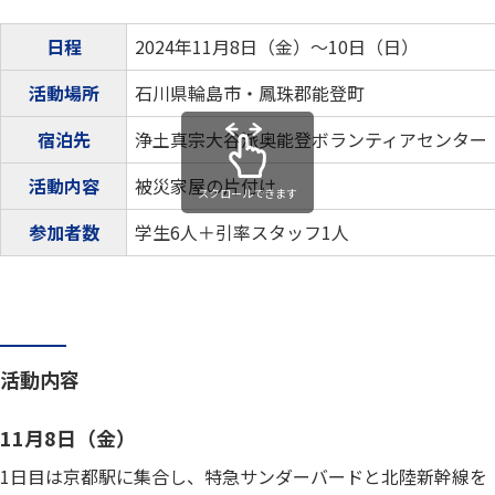
日程
2024年11月8日（金）～10日（日）
活動場所
石川県輪島市・鳳珠郡能登町
宿泊先
浄土真宗大谷派奥能登ボランティアセンター
活動内容
被災家屋の片付け
スクロールできます
参加者数
学生6人＋引率スタッフ1人
活動内容
11月8日（金）
1日目は京都駅に集合し、特急サンダーバードと北陸新幹線を