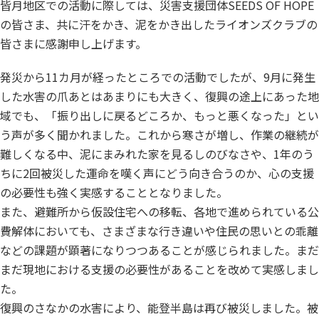
皆月地区での活動に際しては、災害支援団体SEEDS OF HOPE
の皆さま、共に汗をかき、泥をかき出したライオンズクラブの
皆さまに感謝申し上げます。
発災から11カ月が経ったところでの活動でしたが、9月に発生
した水害の爪あとはあまりにも大きく、復興の途上にあった地
域でも、「振り出しに戻るどころか、もっと悪くなった」とい
う声が多く聞かれました。これから寒さが増し、作業の継続が
難しくなる中、泥にまみれた家を見るしのびなさや、1年のう
ちに2回被災した運命を嘆く声にどう向き合うのか、心の支援
の必要性も強く実感することとなりました。
また、避難所から仮設住宅への移転、各地で進められている公
費解体においても、さまざまな行き違いや住民の思いとの乖離
などの課題が顕著になりつつあることが感じられました。まだ
まだ現地における支援の必要性があることを改めて実感しまし
た。
復興のさなかの水害により、能登半島は再び被災しました。被