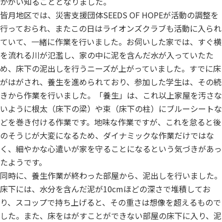
かがい知ることとなりました。
皆月地区では、災害支援団体SEEDS OF HOPEが活動の調整を
行っておられ、またこの日はライオンズクラブも活動に入られ
ていて、一緒に作業を行いました。お伺いした家では、すぐ横
を流れる川が氾濫し、家の中に泥を含んだ水が入っていたた
め、床下の泥出しを行うニーズが上がっていました。すでに床
がはがされ、養生を進められており、参加した学生は、その続
きから作業を行いました。「養生」は、これ以上家屋を汚さな
いように根太（床下の梁）や束（床下の柱）にブルーシートな
どを巻き付ける作業です。地味な作業ですが、これを怠ると後
のそうじが大変になるため、ダイナミックな作業だけではな
く、細やかな心遣いが家を守ることになるという気づきがあっ
たようです。
同時に、養生作業が終わった部屋から、泥出しを行いました。
床下には、水分を含んだ泥が10cmほどの深さで堆積してお
り、スコップで持ち上げると、その重さは想像を超えるもので
した。また、床をはがすことができない部屋の床下に入り、泥