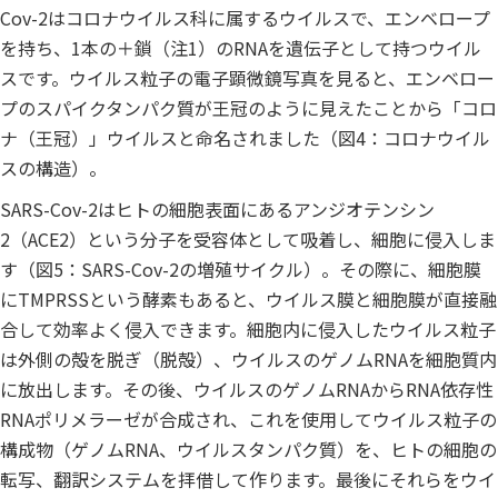
Cov-2はコロナウイルス科に属するウイルスで、エンベロープ
を持ち、1本の＋鎖（注1）のRNAを遺伝子として持つウイル
スです。ウイルス粒子の電子顕微鏡写真を見ると、エンベロー
プのスパイクタンパク質が王冠のように見えたことから「コロ
ナ（王冠）」ウイルスと命名されました（図4：コロナウイル
スの構造）。
SARS-Cov-2はヒトの細胞表面にあるアンジオテンシン
2（ACE2）という分子を受容体として吸着し、細胞に侵入しま
す（図5：SARS-Cov-2の増殖サイクル）。その際に、細胞膜
にTMPRSSという酵素もあると、ウイルス膜と細胞膜が直接融
合して効率よく侵入できます。細胞内に侵入したウイルス粒子
は外側の殻を脱ぎ（脱殻）、ウイルスのゲノムRNAを細胞質内
に放出します。その後、ウイルスのゲノムRNAからRNA依存性
RNAポリメラーゼが合成され、これを使用してウイルス粒子の
構成物（ゲノムRNA、ウイルスタンパク質）を、ヒトの細胞の
転写、翻訳システムを拝借して作ります。最後にそれらをウイ