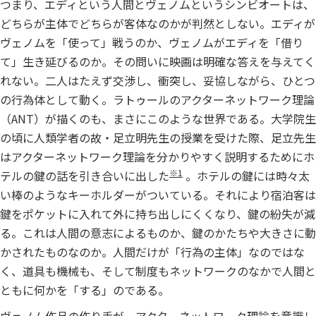
つまり、エディという人間とヴェノムというシンビオートは、
どちらが主体でどちらが客体なのかが判然としない。エディが
ヴェノムを「使って」戦うのか、ヴェノムがエディを「借り
て」生き延びるのか。その問いに映画は明確な答えを与えてく
れない。二人はたえず交渉し、衝突し、妥協しながら、ひとつ
の行為体として動く。ラトゥールのアクターネットワーク理論
（ANT）が描くのも、まさにこのような世界である。大学院生
の頃に人類学者の故・足立明先生の授業を受けた際、足立先生
はアクターネットワーク理論を分かりやすく説明するためにホ
※1
テルの鍵の話を引き合いに出した
。ホテルの鍵には時々太
い棒のようなキーホルダーがついている。それにより宿泊客は
鍵をポケットに入れて外に持ち出しにくくなり、鍵の紛失が減
る。これは人間の意志によるものか、鍵のかたちや大きさに動
かされたものなのか。人間だけが「行為の主体」なのではな
く、道具も機械も、そして制度もネットワークのなかで人間と
ともに何かを「する」のである。