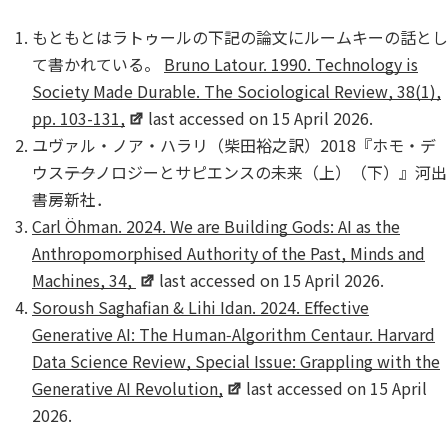
もともとはラトゥールの下記の論文にルームキーの話とし
て書かれている。
Bruno Latour. 1990. Technology is
Society Made Durable.
The Sociological Review
, 38(1),
pp. 103-131,
last accessed on 15 April 2026.
ユヴァル・ノア・ハラリ（柴田裕之訳）2018『ホモ・デ
ウス――テクノロジーとサピエンスの未来（上）（下）』河出
書房新社．
Carl Öhman. 2024. We are Building Gods: AI as the
Anthropomorphised Authority of the Past,
Minds and
Machines
, 34,
last accessed on 15 April 2026.
Soroush Saghafian & Lihi Idan. 2024. Effective
Generative AI: The Human‑Algorithm Centaur.
Harvard
Data Science Review
, Special Issue: Grappling with the
Generative AI Revolution,
last accessed on 15 April
2026.