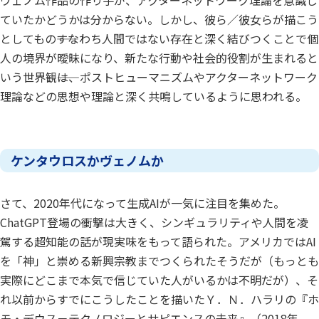
ヴェノム作品の作り手が、アクターネットワーク理論を意識し
ていたかどうかは分からない。しかし、彼ら／彼女らが描こう
としてもの――すなわち人間ではない存在と深く結びつくことで個
人の境界が曖昧になり、新たな行動や社会的役割が生まれると
いう世界観――は、ポストヒューマニズムやアクターネットワーク
理論などの思想や理論と深く共鳴しているように思われる。
ケンタウロスかヴェノムか
さて、2020年代になって生成AIが一気に注目を集めた。
ChatGPT登場の衝撃は大きく、シンギュラリティや人間を凌
駕する超知能の話が現実味をもって語られた。アメリカではAI
を「神」と崇める新興宗教までつくられたそうだが（もっとも
実際にどこまで本気で信じていた人がいるかは不明だが）、そ
れ以前からすでにこうしたことを描いたＹ．Ｎ．ハラリの『ホ
モ・デウス－テクノロジーとサピエンスの未来』（2018年