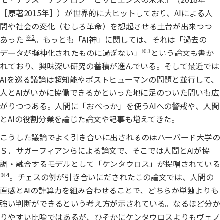
［原著2015年］）が世界的に大ヒットしており、AIによる人
間や社会の変化（むしろ革命）を想起させる土台が出来つつ
※2
あった
。もっとも「AI神」に関しては、それは「過去の
※3
データが擬神化されたものに過ぎない」
という論文も書か
れており、興味深い研究の蓄積が進んでいる。そして最近では
AIを巡る議論は超知能やポストヒューマンの問題と並行して、
人とAIがいかに協働できるかといった地に足のついた問いも広
がりつつある。人間に「おべっか」を使うAIへの警戒や、人間
とAIの役割分業を論じた論文や記事も増えてきた。
こうした議論でよく引き合いに出されるのはハーバード大学の
Ｓ．サガーフィアンらによる論文で、そこでは人間とAIが協
調・融合するモデルとして「ケンタウロス」が提唱されている
※4
。チェスの例が引き合いにだされたこの論文では、人間の
直感とAIの計算力を組み合わせることで、どちらか単独よりも
強い判断ができるという考え方が示されている。なるほど分か
りやすい比喩ではあるが、ひそかにケンタウロスよりもヴェノ