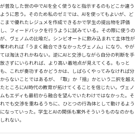
が普及した世の中でAIを全く使うなと指示するのもどこか違う
ように思う。そのため私のゼミでは、AIを使ってもよいが、ど
こまで優れたレジュメを作成できるかで学生の提出物を評価
し、フィードバックを行うように試みている。その際に使うの
が、ヴェノムの比喩だ。シンビオートに飲み込まれて主体性が
奪われれば「うまく融合できなかったヴェノム」になり、やが
ては淘汰されかねない。逆にAIと交渉しながら自分の判断を手
放さずにいられれば、より高い着地点が見えてくる。もっと
も、これが奏功するかどうかは、しばらくやってみなければ分
からないことではあるが、「取」か「捨」かという二択を越え
たところにAI時代の教育が拓けてくることを信じたい。ヴェノ
ムもエディも最初から融合を望んでいたわけではなかった。そ
れでも交渉を重ねるうちに、ひとつの行為体として動けるよう
になっていった。学生とAIの関係も案外そういうものなのかも
しれない。