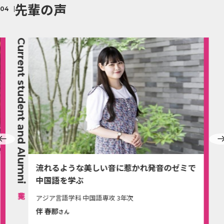
先輩の声
Current student and Alumni
流れるような美しい音に惹かれ発音のゼミで
中国語を学ぶ
アジア言語学科 中国語専攻 3年次
伴 春那
さん