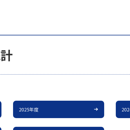
統計
2025年度
20