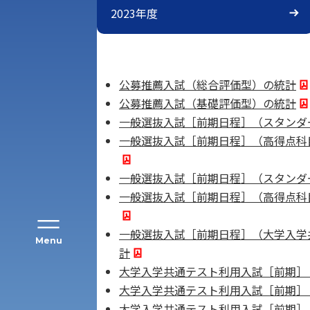
2023年度
アク
公募推薦入試（総合評価型）の統計
公募推薦入試（基礎評価型）の統計
一般選抜入試［前期日程］（スタンダ
一般選抜入試［前期日程］（高得点科
一般選抜入試［前期日程］（スタンダ
一般選抜入試［前期日程］（高得点科
一般選抜入試［前期日程］（大学入学
Menu
計
大学入学共通テスト利用入試［前期］
公募推薦入試
大学入学共通テスト利用入試［前期］
経営学部
大学入学共通テスト利用入試［前期］