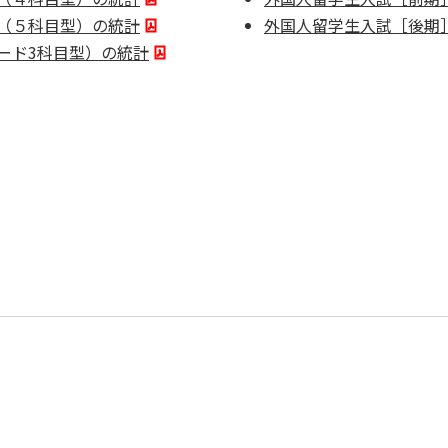
（５科目型）の統計
外国人留学生入試［後期
ード3科目型）の統計