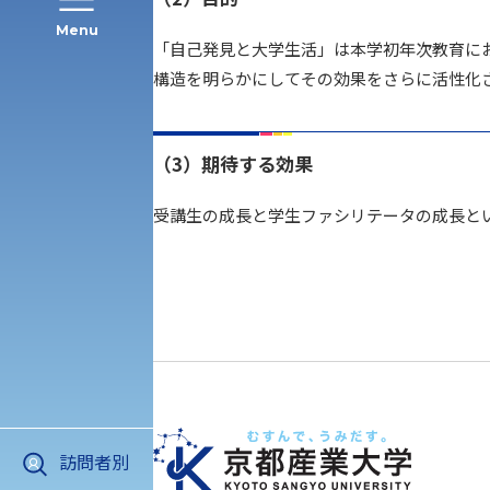
Menu
「自己発見と大学生活」は本学初年次教育に
構造を明らかにしてその効果をさらに活性化
公募推薦入試
経営学部
（3）期待する効果
一般選抜入試［中期日程］
現代社会学部
キャンパス・施設の見学について
受講生の成長と学生ファシリテータの成長と
共通テスト利用入試[前期][後期]
外国語学部
学生寮
専門学科等対象公募推薦入試
理学部
図書館
建学の精神
生命科学部
学章
科目等履修生・聴講生募集
訪問者別
法人組織