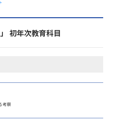
ト
」 初年次教育科目
る考察