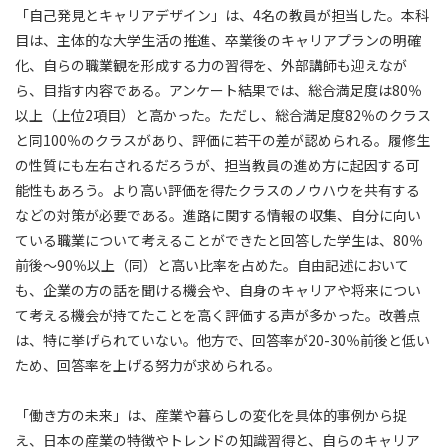
「自己発見とキャリアデザイン」は、4名の教員が担当した。本科
目は、主体的な大学生活の推進、卒業後のキャリアプランの明確
化、自らの職業観を形成する力の習得を、外部講師も迎えなが
ら、目指す内容である。アンケート結果では、総合満足度は80％
以上（上位2項目）と高かった。ただし、総合満足度82％のクラス
と同100％のクラスがあり、評価に若干の差が認められる。履修生
の性質にも左右されるだろうが、担当教員の進め方に起因する可
能性もあろう。より高い評価を得たクラスのノウハウを共有する
などの対策が必要である。進路に関する情報の収集、自分に向い
ている職業について考えることができたと回答した学生は、80％
前後～90％以上（同）と高い比率を占めた。自由記述において
も、企業の方の話を聞ける機会や、自身のキャリアや将来につい
て考える機会が持てたことを高く評価する声が多かった。改善点
は、特に挙げられていない。他方で、回答率が20-30％前後と低い
ため、回答率を上げる努力が求められる。
「働き方の未来」は、産業や暮らしの変化を具体的事例から捉
え、日本の産業の特徴やトレンドの知識習得と、自らのキャリア