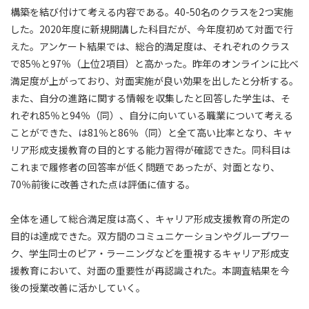
構築を結び付けて考える内容である。40-50名のクラスを2つ実施
した。2020年度に新規開講した科目だが、今年度初めて対面で行
えた。アンケート結果では、総合的満足度は、それぞれのクラス
で85％と97％（上位2項目）と高かった。昨年のオンラインに比べ
満足度が上がっており、対面実施が良い効果を出したと分析する。
また、自分の進路に関する情報を収集したと回答した学生は、そ
れぞれ85％と94％（同）、自分に向いている職業について考える
ことができた、は81％と86％（同）と全て高い比率となり、キャ
リア形成支援教育の目的とする能力習得が確認できた。同科目は
これまで履修者の回答率が低く問題であったが、対面となり、
70％前後に改善された点は評価に値する。
全体を通して総合満足度は高く、キャリア形成支援教育の所定の
目的は達成できた。双方間のコミュニケーションやグループワー
ク、学生同士のピア・ラーニングなどを重視するキャリア形成支
援教育において、対面の重要性が再認識された。本調査結果を今
後の授業改善に活かしていく。