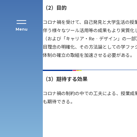
（2）目的
コロナ禍を受けて、自己発見と大学生活の授
Menu
伴う様々なツール活用等の成果もより実質化
（および「キャリア・Re‐デザイン」の一
目理念の明確化、その方法論としての学ファ
公募推薦入試
経営学部
体制の確立の取組を加速させる必要がある。
一般選抜入試［中期日程］
現代社会学部
キャンパス・施設の見学について
（3）期待する効果
共通テスト利用入試[前期][後期]
外国語学部
コロナ禍の制約の中での工夫による、授業成
学生寮
も期待できる。
専門学科等対象公募推薦入試
理学部
図書館
建学の精神
生命科学部
学章