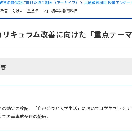
教育の質保証に向けた取り組み（アーカイブ）
共通教育科目 授業アンケー
ム改善に向けた「重点テーマ」 初年次教育科目
カリキュラム改善に向けた「重点テーマ
果等
セス
資料請求
お問い合わせ
その効果の検証。「自己発見と大学生活」においては学生ファシリ
けての基本的条件の整備。