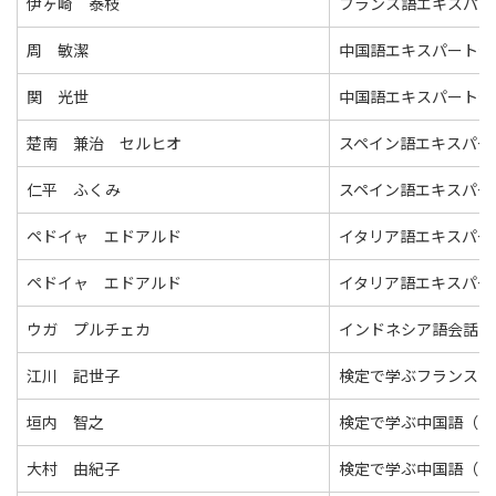
伊ヶ崎 泰枝
フランス語エキスパー
周 敏潔
中国語エキスパート発
関 光世
中国語エキスパート発
楚南 兼治 セルヒオ
スペイン語エキスパー
仁平 ふくみ
スペイン語エキスパー
ペドイャ エドアルド
イタリア語エキスパー
ペドイャ エドアルド
イタリア語エキスパー
ウガ プルチェカ
インドネシア語会話（
江川 記世子
検定で学ぶフランス語
垣内 智之
検定で学ぶ中国語（中
大村 由紀子
検定で学ぶ中国語（中