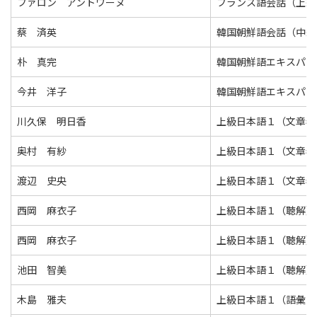
ファロン アントワーヌ
フランス語会話（上級
蔡 済英
韓国朝鮮語会話（中級
朴 真完
韓国朝鮮語エキスパー
今井 洋子
韓国朝鮮語エキスパー
川久保 明日香
上級日本語１（文章表
奥村 有紗
上級日本語１（文章表
渡辺 史央
上級日本語１（文章表
西岡 麻衣子
上級日本語１（聴解）
西岡 麻衣子
上級日本語１（聴解）
池田 智美
上級日本語１（聴解）
木島 雅夫
上級日本語１（語彙・