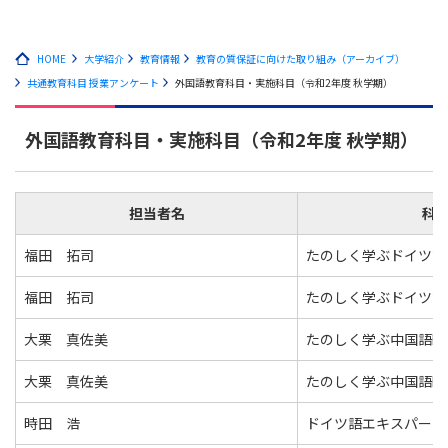
HOME
大学紹介
教育情報
教育の質保証に向けた取り組み（アーカイブ）
共通教育科目 授業アンケート
外国語教育科目・実施科目（令和2年度 秋学期）
外国語教育科目・実施科目（令和2年度 秋学期）
担当者名
科
福田 拓司
たのしく学ぶドイツ語
福田 拓司
たのしく学ぶドイツ語
大栗 真佐美
たのしく学ぶ中国語Ⅰ
大栗 真佐美
たのしく学ぶ中国語Ⅰ
時田 浩
ドイツ語エキスパート