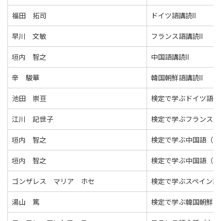
福田 拓司
ドイツ語講読Ⅱ
早川 文敏
フランス語講読Ⅱ
垣内 智之
中国語講読Ⅱ
辛 駿華
韓国朝鮮語講読Ⅱ
池田 崇亘
検定で学ぶドイツ語（
江川 記世子
検定で学ぶフランス語
垣内 智之
検定で学ぶ中国語（初
垣内 智之
検定で学ぶ中国語（初
ゴンザレス マリア ホセ
検定で学ぶスペイン語
湯山 篤
検定で学ぶ韓国朝鮮語