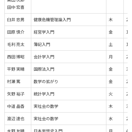
田中 宏喜
臼井 忠男
健康危機管理論入門
木
2
田原 慎介
経営学入門
金
1
毛利 亮太
簿記入門
土
1
西田 博昭
会計学入門
月
2
平野 実晴
国際法入門
金
3
村瀬 篤
数学の拡がり
金
2
矢野 裕子
統計学入門
火
2
中道 晶香
実社会の数学
木
3
渡辺 達也
実社会の数学
水
2
水野 友晴
日本思想史入門
月
4