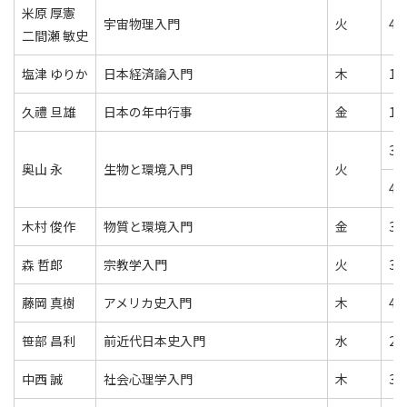
米原 厚憲
宇宙物理入門
火
4
二間瀬 敏史
塩津 ゆりか
日本経済論入門
木
1
久禮 旦雄
日本の年中行事
金
1
3
奥山 永
生物と環境入門
火
4
木村 俊作
物質と環境入門
金
3
森 哲郎
宗教学入門
火
3
藤岡 真樹
アメリカ史入門
木
4
笹部 昌利
前近代日本史入門
水
2
中西 誠
社会心理学入門
木
3