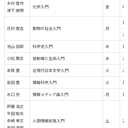
木村 俊作
化学入門
金
4
津下 英明
1
花村 俊吉
動物の社会入門
月
2
池山 説郎
科学史入門
水
1
小松 賢志
放射線と生命入門
水
2
友尾 豊
近現代日本文学入門
火
2
安田 豊
情報科学入門
火
1
水口 充
情報メディア論入門
月
1
伊藤 浩之
平田 昭夫
赤﨑 孝文
人間情報処理入門
土
2
奥田 次郎