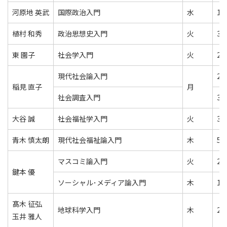
河原地 英武
国際政治入門
水
1
植村 和秀
政治思想史入門
火
3
東 園子
社会学入門
火
2
現代社会論入門
2
稲見 直子
月
社会調査入門
3
大谷 誠
社会福祉学入門
火
3
青木 慎太朗
現代社会福祉論入門
木
5
マスコミ論入門
火
2
鍵本 優
ソーシャル･メディア論入門
木
1
髙木 征弘
地球科学入門
木
2
玉井 雅人