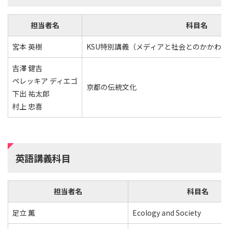
担当者名
科目名
宮本 英樹
KSU特別講義（メディアと社会とのかかわり
吉澤 健吉
ペレッキア ディエゴ
京都の伝統文化
下出 祐太郎
村上 忠喜
英語講義科目
担当者名
科目名
足立 薫
Ecology and Society