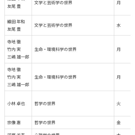
文学と芸術学の世界
月
友尾 豊
織田 年和
文学と芸術学の世界
水
友尾 豊
寺地 徹
竹内 実
生命・環境科学の世界
月
三嶋 雄一郎
寺地 徹
竹内 実
生命・環境科学の世界
月
三嶋 雄一郎
小林 卓也
哲学の世界
火
宗像 惠
哲学の世界
金