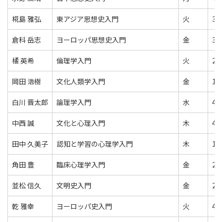
椛島 雅弘
東アジア思想史入門
火
3
倉科 岳志
ヨーロッパ思想史入門
金
3
橘 英希
倫理学入門
火
2
岡田 浩樹
文化人類学入門
金
1
白川 晋太郎
論理学入門
水
4
中西 誠
文化と心理入門
木
4
田中 久美子
認知と学習の心理学入門
木
1
角田 豊
臨床心理学入門
金
2
並松 信久
文明史入門
金
2
乾 雅幸
ヨーロッパ史入門
火
4