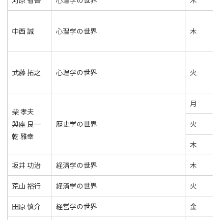
河原 省吾
心理学の世界
木
中西 誠
心理学の世界
木
武藤 拓之
心理学の世界
火
月
柴 孝夫
與座 良一
歴史学の世界
火
乾 雅幸
木
坂井 功治
経済学の世界
木
荒山 裕行
経済学の世界
火
田原 慎介
経営学の世界
金