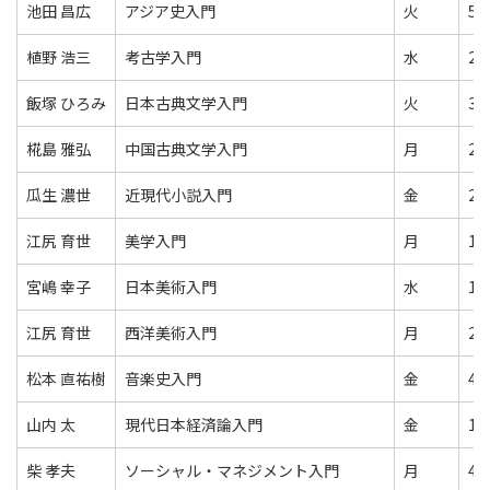
池田 昌広
アジア史入門
火
5
植野 浩三
考古学入門
水
2
飯塚 ひろみ
日本古典文学入門
火
3
椛島 雅弘
中国古典文学入門
月
2
瓜生 濃世
近現代小説入門
金
2
江尻 育世
美学入門
月
1
宮嶋 幸子
日本美術入門
水
1
江尻 育世
西洋美術入門
月
2
松本 直祐樹
音楽史入門
金
4
山内 太
現代日本経済論入門
金
1
柴 孝夫
ソーシャル・マネジメント入門
月
4