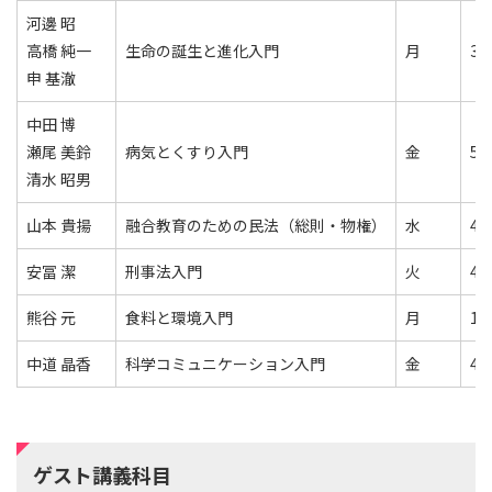
河邊 昭
高橋 純一
生命の誕生と進化入門
月
3
申 基澈
中田 博
瀬尾 美鈴
病気とくすり入門
金
5
清水 昭男
山本 貴揚
融合教育のための民法（総則・物権）
水
4
安冨 潔
刑事法入門
火
4
熊谷 元
食料と環境入門
月
1
中道 晶香
科学コミュニケーション入門
金
4
ゲスト講義科目