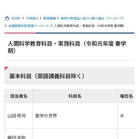
HOME
大学紹介
教育情報
教育の質保証に向けた取り組み（アーカイブ）
共通教育科目 授業アンケート
人間科学教育科目・実施科目（令和元年度 春学期）
人間科学教育科目・実施科目（令和元年度 春学
期）
基本科目（英語講義科目除く）
担当者名
科目名
曜日名
山田 修司
数学の世界
水
織田 年和