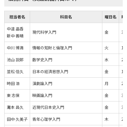
担当者名
科目名
曜日名
時
中道 晶香
現代科学入門
金
3
新中 善晴
中川 博満
情報の知財と倫理入門
火
1
池山 説郎
数学史入門
水
2
並松 信久
日本の経済思想入門
金
1
時田 浩
演劇論入門
月
2
東 志保
映画論入門
金
3
灘本 昌久
近現代日本史入門
金
3
田中 久美子
青年心理学入門
木
2