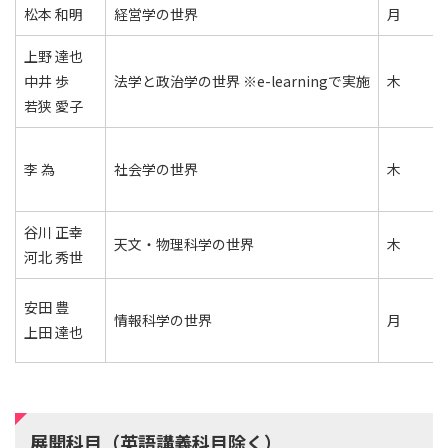
松本 和明
経営学の世界
月
上野 達也
中井 歩
法学と政治学の世界 ※e-learningで実施
木
若狭 愛子
李 為
社会学の世界
木
谷川 正幸
天文・物理科学の世界
木
河北 秀世
安田 豊
情報科学の世界
月
上田 達也
展開科目（英語講義科目除く）