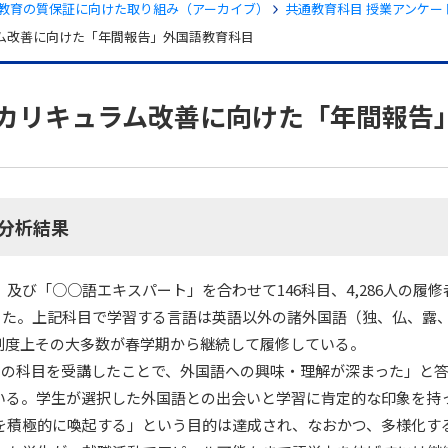
教育の質保証に向けた取り組み（アーカイブ）
共通教育科目 授業アンケー
ム改善に向けた「年間報告」外国語教育科目
・カリキュラム改善に向けた「年間報告
の分析結果
び「○○語エキスパート」を合わせて146科目、4,286人の履修者
％であった。上記科目で学習する言語は英語以外の諸外国語（独、仏、
制度上その大多数が春学期から継続して履修している。
この科目を受講したことで、外国語への興味・理解が深まった」と答
いる。学生が選択した外国語との出会いと学習に肯定的な印象を持
を積極的に喚起する」という目的は達成され、なおかつ、多様化す