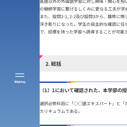
英語以外の外国語学習に対し興味・関心を抱
の継続学習に繋げるしくみに更なる工夫が求
また、設問2-1, 2-2及び設問3から、履
アク
浮き彫りになった。学生の自主的な確認に任
で、目標を持った学習へ誘導することが可能
2. 総括
Menu
（1）1において確認された、本学部の
選択必修科目に「○○語エキスパート」と「
公募推薦入試
経営学部
カリキュラムである。
一般選抜入試［中期日程］
現代社会学部
キャンパス・施設の見学について