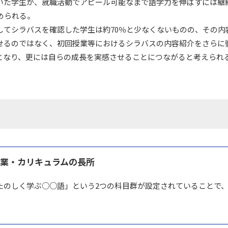
いた学生が、就職活動でアピール可能なまで語学力を伸ばすには継
められる。
修に際してシラバスを確認した学生は約70％と少なくないものの、そ
セス
資料請求
お問い合わせ
せるのではなく、初回授業等におけるシラバスの内容紹介をさらに
となり、更には自らの成長を実感させることにつながると考えられ
授業・カリキュラムの長所
たのしく学ぶ○○語」という2つの科目群が設定されていることで