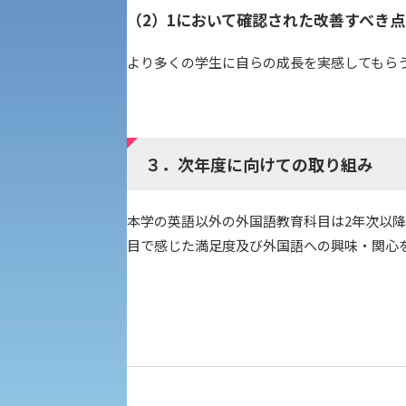
（2）1において確認された改善すべき点
共通テスト利用入試[前期][後期]
外国語学部
学生寮
より多くの学生に自らの成長を実感してもら
専門学科等対象公募推薦入試
理学部
図書館
建学の精神
生命科学部
３．次年度に向けての取り組み
学章
科目等履修生・聴講生募集
本学の英語以外の外国語教育科目は2年次以
法人組織
目で感じた満足度及び外国語への興味・関心
世界問題研究所
入学試験要項・出願書類
経済支援
社会安全・警察学研究所
保健管理センター