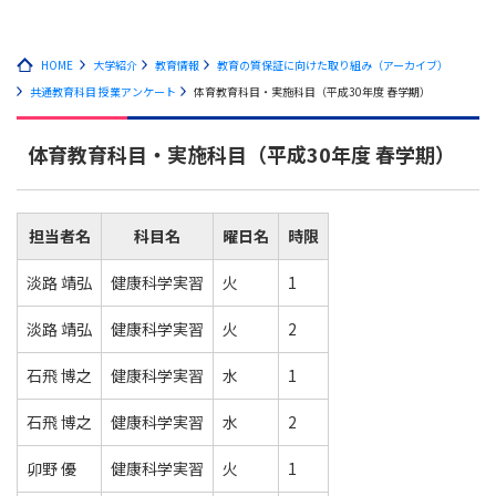
HOME
大学紹介
教育情報
教育の質保証に向けた取り組み（アーカイブ）
共通教育科目 授業アンケート
体育教育科目・実施科目（平成30年度 春学期）
体育教育科目・実施科目（平成30年度 春学期）
担当者名
科目名
曜日名
時限
淡路 靖弘
健康科学実習
火
1
淡路 靖弘
健康科学実習
火
2
石飛 博之
健康科学実習
水
1
石飛 博之
健康科学実習
水
2
卯野 優
健康科学実習
火
1