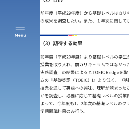
前年度（平成29年度）から基礎レベルはカリ
の成果を調査したい。また、１年次に関して
Menu
（3）期待する効果
前年度（平成29年度）より基礎レベルの学生が
公募推薦入試
経営学部
授業を取り入れ、前カリキュラムではなかっ
実感調査」の結果によるとTOEIC Brid
一般選抜入試［中期日程］
現代社会学部
キャンパス・施設の見学について
ムの『基礎英語（TOEIC）I』より低く、
授業を通して英語への興味、理解が深まった
共通テスト利用入試[前期][後期]
外国語学部
かを調査し、必要に応じて基礎レベルの授業
学生寮
よって、今年度も1、2年次の基礎レベルの
学期開講科目のみ行う。
専門学科等対象公募推薦入試
理学部
図書館
建学の精神