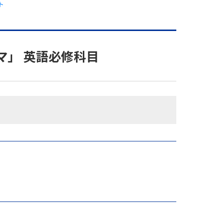
ト
マ」 英語必修科目