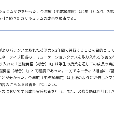
キュラム変更を行った。今年度（平成30年度）は2年目となり、2
も引き続き新カリキュラムの成果を調査する。
よりバランスの取れた英語力を2年間で習得することを目的として、日本
たネーティブ担当のコミュニケーションクラスを取り入れる改善を行
geを取り入れた『基礎英語（総合）II』は学生の授業を通しての成長
『基礎英語（総合）I』と同程度であった。一方でネーティブ担当の『
ことが分かった。今年度（平成30年度）は上記のように評価した学
内容のさらなる改善を目指したい。
クラスにおいて学習成果実感調査を行う。また、必修英語は原則とし