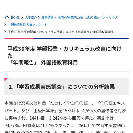
HOME
大学紹介
教育情報
教育の質保証に向けた取り組み（アーカイブ）
共通教育科目 授業アンケート
平成30年度 学部授業・カリキュラム改善に向けた「年間報告」外国語教育科目
平成30年度 学部授業・カリキュラム改善に向け
た
「年間報告」 外国語教育科目
1.「学習成果実感調査」についての分析結果
本調査は選択必修科目「たのしく学ぶ○○語」、「○○語エキス
パート」及び「上級日本語」全153科目、4,555人の履修者を対象
に実施され、144科目、3,242名から回答を得た。実施率は
94.77％、回答率は71.17％であった。上記科目で学習する言語は
英語以外の諸外国語（独、仏、露、西、伊、中、韓、越、インド