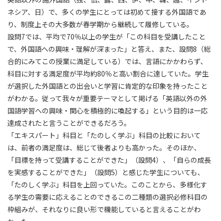
ネシア、日）で、多くの学生にとっては初めて接する外国語であ
り、制度上その大多数が春学期から継続して履修している。
設問7では、平均で70％以上の学生が「この科目を受講したこと
で、外国語への興味・理解が深まった」と答え、また、設問8（総
合的にみてこの授業に満足している）では、言語にかかわらず、
科目に対する満足度が平均約80％と高い割合に達していた。学生
が選択した外国語との出会いと学習に肯定的な印象を持ったこと
がわかる。従って我々が重要テーマとして掲げる「英語以外の外
国語学習への興味・関心を積極的に喚起する」という目的は一応
達成されたと言うことができるだろう。
「エキスパート」科目と「たのしく学ぶ」科目の比較において
は、前者の満足度は、総じて後者よりも高かった。そのほか、
「目標を持って受講することができた」（設問4）、「自らの成長
を実感することができた」（設問5）と感じた学生についても、
「たのしく学ぶ」科目を上回っていた。このことから、多様化す
る学生の需要に応えることのできるこの二種類の選択必修科目の
枠組みが、それなりに良い形で機能していると言えることがわ