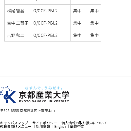
松尾 智晶
O/OCF-PBL2
集中
集中
吉中 三智子
O/OCF-PBL2
集中
集中
吉野 秋二
O/OCF-PBL2
集中
集中
〒603-8555 京都市北区上賀茂本山
キャンパスマップ
サイトポリシー
個人情報の取り扱いについて
教職員向けメニュー
採用情報
English
簡体中文