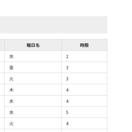
曜日名
時限
水
2
金
3
火
3
木
4
水
4
水
5
火
4