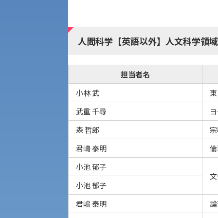
公募推薦入試
経営学部
人間科学【英語以外】人文科学領域
一般選抜入試［中期日程］
現代社会学部
キャンパス・施設の見学について
担当者名
共通テスト利用入試[前期][後期]
外国語学部
学生寮
小林 武
東
専門学科等対象公募推薦入試
理学部
武重 千尋
ヨ
図書館
建学の精神
森 哲郎
宗
生命科学部
君嶋 泰明
倫
学章
小池 郁子
科目等履修生・聴講生募集
文
法人組織
小池 郁子
世界問題研究所
君嶋 泰明
論
入学試験要項・出願書類