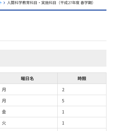
ト
人間科学教育科目・実施科目（平成27年度 春学期）
曜日名
時限
月
2
月
5
金
1
火
1