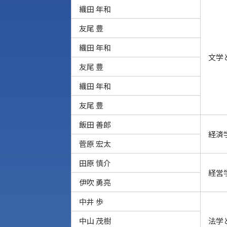
織田 年和
友尾 豊
織田 年和
文学
友尾 豊
織田 年和
友尾 豊
飯田 善郎
経済
菅原 宏太
田原 慎介
経営
伊吹 勇亮
中井 歩
中山 茂樹
法学