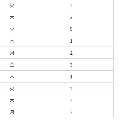
火
2
木
3
火
5
水
1
月
2
金
3
木
1
火
2
木
2
月
2