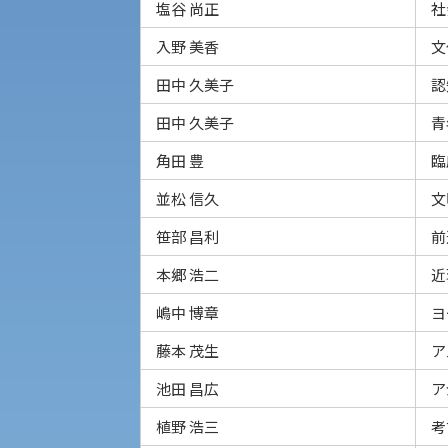
経済支援
塩谷 尚正
社
社会安全・警察学研究所
入野 美香
文
保健管理センター
田中 久美子
認
田中 久美子
青
教職課程
人権センター
角田 豊
臨
植物科学研究センター
初年次教育
障害学生教育支援センター
並松 信久
文
受験に関する注意
京都産業大学 × SDGs
笹部 昌利
前
生態系サービス研究センター
本郷 浩二
近
受験Q＆A
大学DX
嶋中 博章
ヨ
藤本 茂生
ア
池田 昌広
ア
KSU-EAP（正課外活動プログラム）
植野 浩三
考
えの方へ 学外機関向け