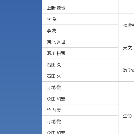
上野 達也
李 為
社会
李 為
河北 秀世
天文
瀬川 耕司
石田 久
数学
石田 久
寺地 徹
永田 和宏
竹内 実
生命
寺地 徹
永田 和宏