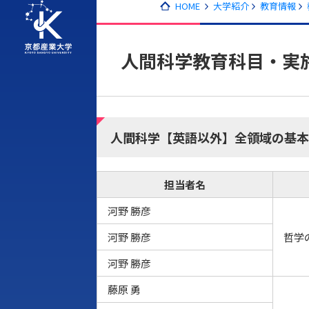
HOME
大学紹介
教育情報
人間科学教育科目・実施
人間科学【英語以外】全領域の基本
担当者名
河野 勝彦
河野 勝彦
哲学
河野 勝彦
藤原 勇