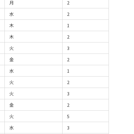
月
2
水
2
木
1
木
2
火
3
金
2
水
1
火
2
火
3
金
2
火
5
水
3