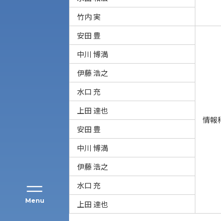
竹内 実
安田 豊
中川 博満
伊藤 浩之
水口 充
アク
上田 達也
情報
安田 豊
中川 博満
伊藤 浩之
水口 充
Menu
上田 達也